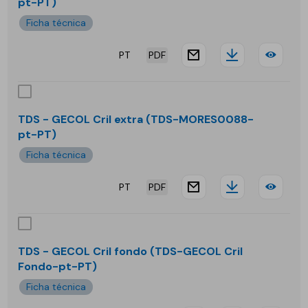
pt-PT)
Conv
Ficha técnica
PT
PDF
website.docu
Downloa
TDS
-
GEC
TDS - GECOL Cril extra (TDS-MORES0088-
pt-PT)
Cril
Ficha técnica
elas
PT
PDF
website.docu
Downloa
TDS
-
GEC
TDS - GECOL Cril fondo (TDS-GECOL Cril
Fondo-pt-PT)
Cril
Ficha técnica
extr