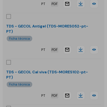
PT
PDF
website.docu
Downloa
TDS
-
G50
TDS - GECOL Antigel (TDS-MORES052-pt-
PT)
Sma
Ficha técnica
flex
PT
PDF
website.docu
Downloa
TDS
-
GEC
TDS - GECOL Cal viva (TDS-MORES102-pt-
PT)
Anti
Ficha técnica
PT
PDF
website.docu
Downloa
TDS