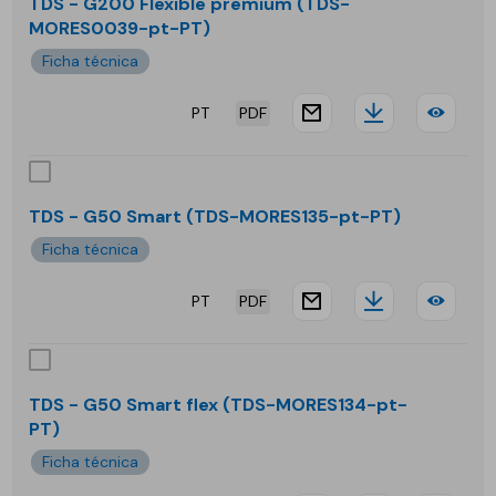
G20
TDS - G200 Flexible premium (TDS-
MORES0039-pt-PT)
Epox
Ficha técnica
PT
PDF
website.docu
Downloa
TDS
-
G20
TDS - G50 Smart (TDS-MORES135-pt-PT)
Flex
Ficha técnica
pre
PT
PDF
website.docu
Downloa
TDS
-
G50
TDS - G50 Smart flex (TDS-MORES134-pt-
PT)
Sma
Ficha técnica