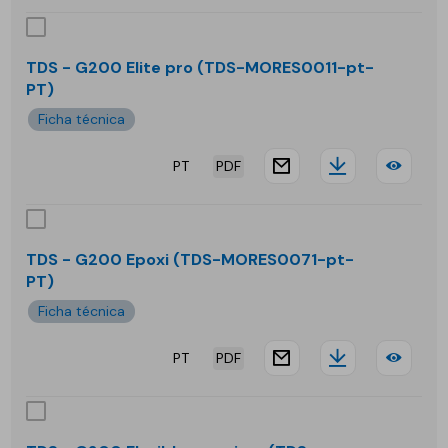
-
G20
TDS - G200 Elite pro (TDS-MORES0011-pt-
PT)
Elas
Ficha técnica
MA
PT
PDF
website.docu
Downloa
TDS
-
G20
TDS - G200 Epoxi (TDS-MORES0071-pt-
PT)
Elite
Ficha técnica
pro
PT
PDF
website.docu
Downloa
TDS
-