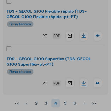
-
GEC
TDS - GECOL G100 Flexible rápido (TDS-
GECOL G100 Flexible rápido-pt-PT)
G10
Ficha técnica
Flex
PT
PDF
pre
website.docu
Downloa
TDS
-
GEC
TDS - GECOL G100 Superflex (TDS-GECOL
G100 Superflex-pt-PT)
G10
Ficha técnica
Flex
PT
PDF
rápi
website.docu
Downloa
TDS
-
<<
<
2
3
4
5
6
>
>>
GEC