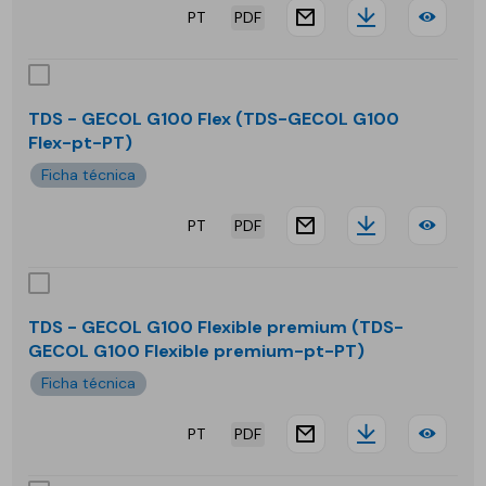
PT
PDF
website.docu
Downloa
TDS
-
GEC
TDS - GECOL G100 Flex (TDS-GECOL G100
Flex-pt-PT)
Enci
Ficha técnica
PT
PDF
website.docu
Downloa
TDS
-
GEC
TDS - GECOL G100 Flexible premium (TDS-
GECOL G100 Flexible premium-pt-PT)
G10
Ficha técnica
Flex
PT
PDF
website.docu
Downloa
TDS