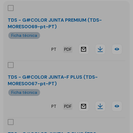
TDS - G#COLOR JUNTA PREMIUM (TDS-
MORES0069-pt-PT)
Ficha técnica
PT
PDF
website.docu
Downloa
TDS
-
G#C
TDS - G#COLOR JUNTA-F PLUS (TDS-
MORES0067-pt-PT)
JUN
Ficha técnica
PRE
PT
PDF
website.docu
Downloa
TDS
-