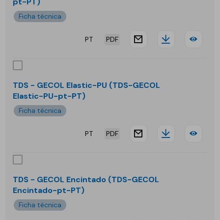
pt-PT)
Desi
Ficha técnica
PT
PDF
website.docu
Downloa
TDS
-
GEC
TDS - GECOL Elastic-PU (TDS-GECOL
Elastic-PU-pt-PT)
Eco
Ficha técnica
PT
PDF
website.docu
Downloa
TDS
-
GEC
TDS - GECOL Encintado (TDS-GECOL
Encintado-pt-PT)
Elas
Ficha técnica
PU