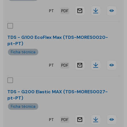
PT
PDF
website.docu
Downloa
TDS
-
G10
TDS - G100 EcoFlex Max (TDS-MORES0020-
pt-PT)
EcoF
Ficha técnica
PT
PDF
website.docu
Downloa
TDS
-
G10
TDS - G200 Elastic MAX (TDS-MORES0027-
pt-PT)
EcoF
Ficha técnica
Max
PT
PDF
website.docu
Downloa
TDS