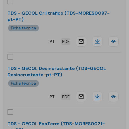
-
GEC
TDS - GECOL Cril trafico (TDS-MORES0097-
pt-PT)
Cril
Ficha técnica
silic
PT
PDF
website.docu
Downloa
TDS
-
GEC
TDS - GECOL Desincrustante (TDS-GECOL
Desincrustante-pt-PT)
Cril
Ficha técnica
traf
PT
PDF
website.docu
Downloa
TDS
-
GEC
TDS - GECOL EcoTerm (TDS-MORES0021-