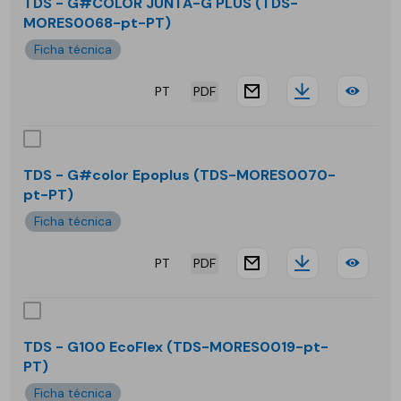
G#C
TDS - G#COLOR JUNTA-G PLUS (TDS-
MORES0068-pt-PT)
JUN
Ficha técnica
F
PT
PDF
PLU
website.docu
Downloa
TDS
-
G#C
TDS - G#color Epoplus (TDS-MORES0070-
pt-PT)
JUN
Ficha técnica
G
PT
PDF
PLU
website.docu
Downloa
TDS
-
G#c
TDS - G100 EcoFlex (TDS-MORES0019-pt-
PT)
Epo
Ficha técnica