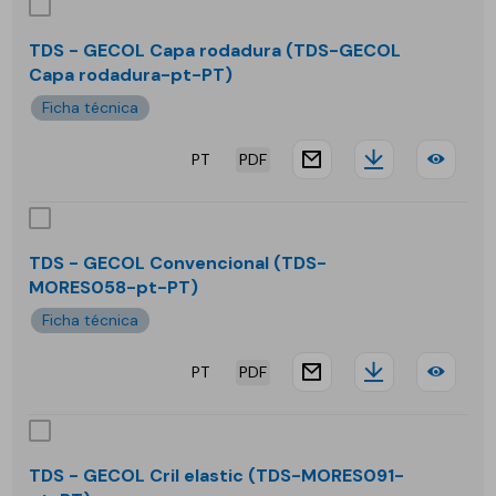
-
GEC
TDS - GECOL Capa rodadura (TDS-GECOL
Capa rodadura-pt-PT)
Cal
Ficha técnica
viva
PT
PDF
website.docu
Downloa
TDS
-
GEC
TDS - GECOL Convencional (TDS-
MORES058-pt-PT)
Cap
Ficha técnica
rod
PT
PDF
website.docu
Downloa
TDS
-
GEC
TDS - GECOL Cril elastic (TDS-MORES091-