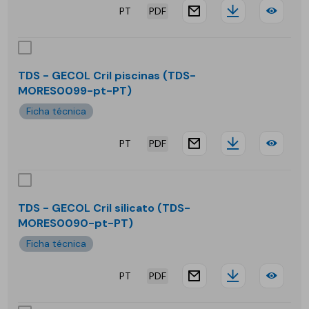
PT
PDF
website.docu
Downloa
TDS
-
GEC
TDS - GECOL Cril piscinas (TDS-
MORES0099-pt-PT)
Cril
Ficha técnica
fon
PT
PDF
website.docu
Downloa
TDS
-
GEC
TDS - GECOL Cril silicato (TDS-
MORES0090-pt-PT)
Cril
Ficha técnica
pisc
PT
PDF
website.docu
Downloa
TDS