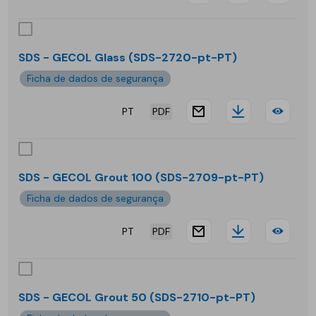
website.docu
Downloa
SDS
-
GEC
SDS - GECOL Glass (SDS-2720-pt-PT)
Extr
Ficha de dados de segurança
PT
PDF
website.docu
Downloa
SDS
-
GEC
SDS - GECOL Grout 100 (SDS-2709-pt-PT)
Glas
Ficha de dados de segurança
PT
PDF
website.docu
Downloa
SDS
-
GEC
SDS - GECOL Grout 50 (SDS-2710-pt-PT)