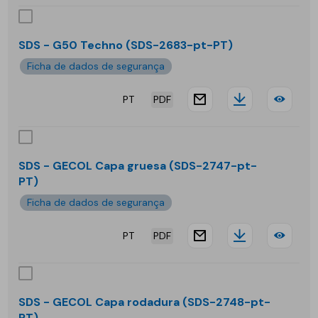
-
G50
SDS - G50 Techno (SDS-2683-pt-PT)
Sma
Ficha de dados de segurança
flex
PT
PDF
website.docu
Downloa
SDS
-
G50
SDS - GECOL Capa gruesa (SDS-2747-pt-
PT)
Tec
Ficha de dados de segurança
PT
PDF
website.docu
Downloa
SDS
-
GEC
SDS - GECOL Capa rodadura (SDS-2748-pt-
PT)