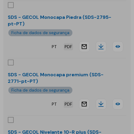
-
GEC
SDS - GECOL Monocapa Piedra (SDS-2795-
pt-PT)
Mon
Ficha de dados de segurança
PT
PDF
website.docu
Downloa
SDS
-
GEC
SDS - GECOL Monocapa premium (SDS-
2771-pt-PT)
Mon
Ficha de dados de segurança
Pied
PT
PDF
website.docu
Downloa
SDS
-
GEC
SDS - GECOL Nivelante 10-R plus (SDS-