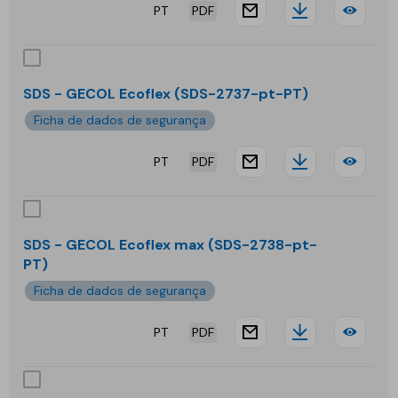
PT
PDF
website.docu
Downloa
SDS
-
GEC
SDS - GECOL Ecoflex (SDS-2737-pt-PT)
Conv
Ficha de dados de segurança
PT
PDF
website.docu
Downloa
SDS
-
GEC
SDS - GECOL Ecoflex max (SDS-2738-pt-
PT)
Ecof
Ficha de dados de segurança
PT
PDF
website.docu
Downloa
SDS
-