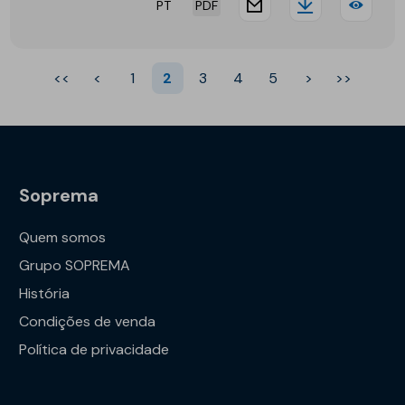
35
PT
PDF
website.docu
Downloa
SDS
-
<<
<
1
2
3
4
5
>
>>
GEC
Nive
5
Soprema
Quem somos
Grupo SOPREMA
História
Condições de venda
Política de privacidade