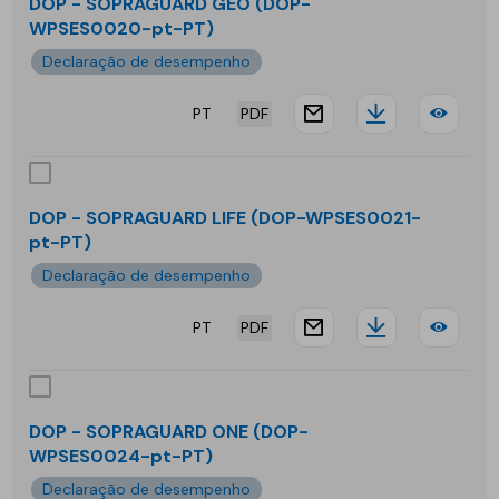
SOP
DOP - SOPRAGUARD GEO (DOP-
WPSES0020-pt-PT)
FAC
Declaração de desempenho
OUT
PT
PDF
website.docu
Downloa
DOP
-
SOP
DOP - SOPRAGUARD LIFE (DOP-WPSES0021-
pt-PT)
GE
Declaração de desempenho
PT
PDF
website.docu
Downloa
DOP
-
SOP
DOP - SOPRAGUARD ONE (DOP-
WPSES0024-pt-PT)
LIFE
Declaração de desempenho