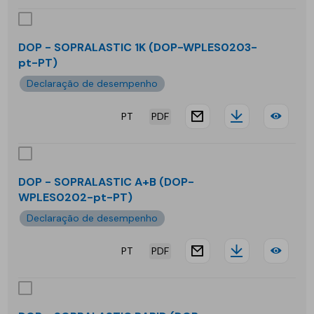
-
SOP
DOP - SOPRALASTIC 1K (DOP-WPLES0203-
pt-PT)
TOP
Declaração de desempenho
PT
PDF
website.docu
Downloa
DOP
-
SOP
DOP - SOPRALASTIC A+B (DOP-
WPLES0202-pt-PT)
1K
Declaração de desempenho
PT
PDF
website.docu
Downloa
DOP
-