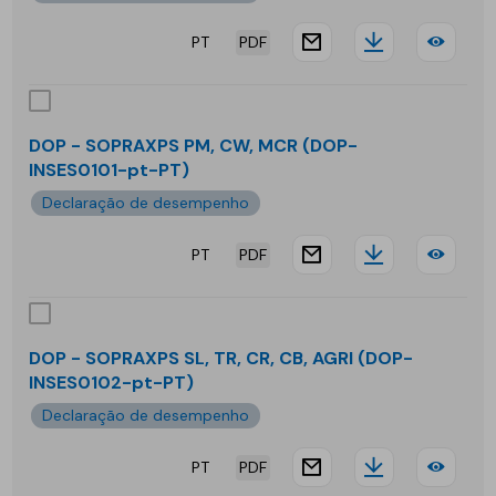
PT
PDF
website.docu
Downloa
DOP
-
SOP
DOP - SOPRAXPS PM, CW, MCR (DOP-
INSES0101-pt-PT)
700
Declaração de desempenho
PT
PDF
website.docu
Downloa
DOP
-
SOP
DOP - SOPRAXPS SL, TR, CR, CB, AGRI (DOP-
INSES0102-pt-PT)
PM,
Declaração de desempenho
CW,
PT
PDF
MC
website.docu
Downloa
DOP