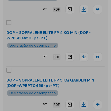
FP
PT
PDF
4
website.docu
Downloa
DOP
KG
-
SOP
DOP - SOPRALENE ELITE FP 4 KG MIN (DOP-
WPBSP0450-pt-PT)
ELIT
Declaração de desempenho
FP
PT
PDF
4
website.docu
Downloa
DOP
KG
-
GAR
SOP
DOP - SOPRALENE ELITE FP 5 KG GARDEN MIN
(DOP-WPBPT0459-pt-PT)
ELIT
Declaração de desempenho
FP
PT
PDF
4
website.docu
Downloa
DOP