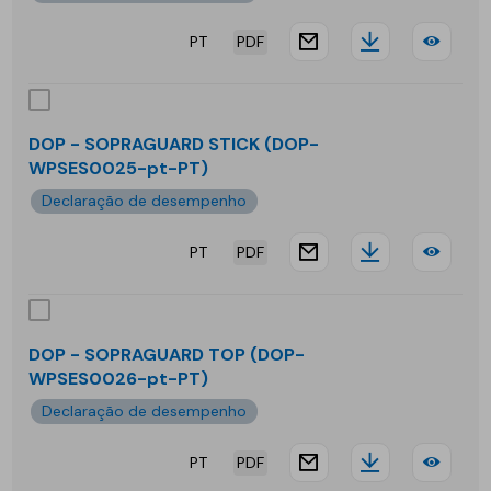
PT
PDF
website.docu
Downloa
DOP
-
SOP
DOP - SOPRAGUARD STICK (DOP-
WPSES0025-pt-PT)
ONE
Declaração de desempenho
PT
PDF
website.docu
Downloa
DOP
-
SOP
DOP - SOPRAGUARD TOP (DOP-
WPSES0026-pt-PT)
STI
Declaração de desempenho
PT
PDF
website.docu
Downloa
DOP