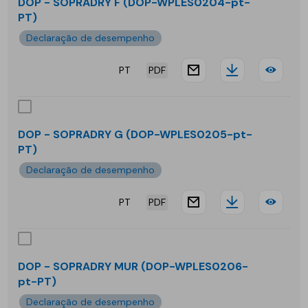
ROO
DOP - SOPRADRY F (DOP-WPLES0204-pt-
PT)
V
Declaração de desempenho
PT
PDF
website.docu
Downloa
DOP
-
SOP
DOP - SOPRADRY G (DOP-WPLES0205-pt-
PT)
F
Declaração de desempenho
PT
PDF
website.docu
Downloa
DOP
-
SOP
DOP - SOPRADRY MUR (DOP-WPLES0206-
pt-PT)
G
Declaração de desempenho