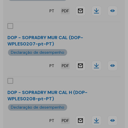
PT
PDF
website.docu
Downloa
DOP
-
SOP
DOP - SOPRADRY MUR CAL (DOP-
WPLES0207-pt-PT)
MUR
Declaração de desempenho
PT
PDF
website.docu
Downloa
DOP
-
SOP
DOP - SOPRADRY MUR CAL H (DOP-
WPLES0208-pt-PT)
MUR
Declaração de desempenho
CAL
PT
PDF
website.docu
Downloa
DOP