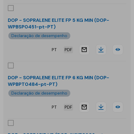
KG
-
MIN
SOP
DOP - SOPRALENE ELITE FP 5 KG MIN (DOP-
WPBSP0451-pt-PT)
ELIT
Declaração de desempenho
FP
PT
PDF
5
website.docu
Downloa
DOP
KG
-
GAR
SOP
DOP - SOPRALENE ELITE FP 6 KG MIN (DOP-
MIN
WPBPT0484-pt-PT)
ELIT
Declaração de desempenho
FP
PT
PDF
5
website.docu
Downloa
DOP
KG
-
MIN