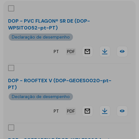
DOP - PVC FLAGON® SR DE (DOP-
WPSIT0052-pt-PT)
Declaração de desempenho
PT
PDF
website.docu
Downloa
DOP
-
PVC
DOP - ROOFTEX V (DOP-GEOES0020-pt-
PT)
FLA
Declaração de desempenho
SR
PT
PDF
DE
website.docu
Downloa
DOP
-