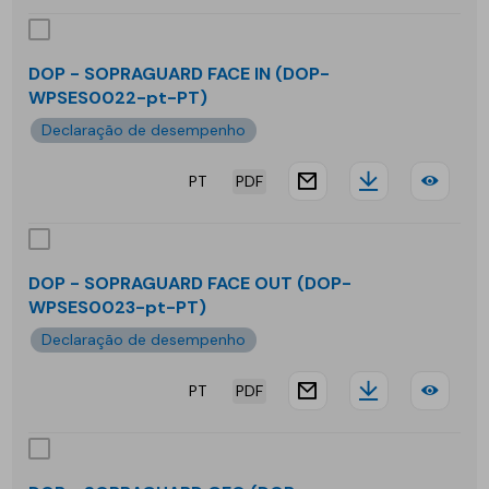
-
SOP
DOP - SOPRAGUARD FACE IN (DOP-
WPSES0022-pt-PT)
MUR
Declaração de desempenho
CAL
PT
PDF
H
website.docu
Downloa
DOP
-
SOP
DOP - SOPRAGUARD FACE OUT (DOP-
WPSES0023-pt-PT)
FAC
Declaração de desempenho
IN
PT
PDF
website.docu
Downloa
DOP
-