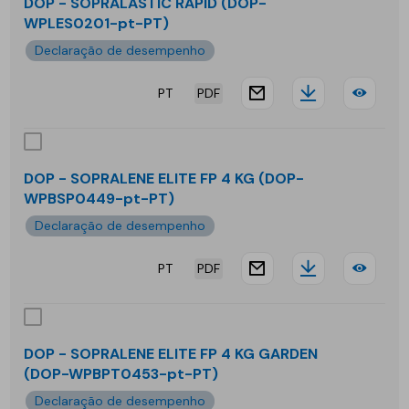
SOP
DOP - SOPRALASTIC RAPID (DOP-
WPLES0201-pt-PT)
A+B
Declaração de desempenho
PT
PDF
website.docu
Downloa
DOP
-
SOP
DOP - SOPRALENE ELITE FP 4 KG (DOP-
WPBSP0449-pt-PT)
RAP
Declaração de desempenho
PT
PDF
website.docu
Downloa
DOP
-
SOP
DOP - SOPRALENE ELITE FP 4 KG GARDEN
(DOP-WPBPT0453-pt-PT)
ELIT
Declaração de desempenho