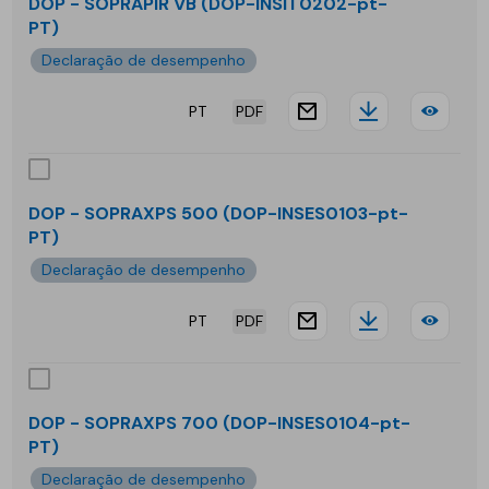
SOP
DOP - SOPRAPIR VB (DOP-INSIT0202-pt-
PT)
ELIT
Declaração de desempenho
FP
PT
PDF
6
website.docu
Downloa
DOP
KG
-
MIN
SOP
DOP - SOPRAXPS 500 (DOP-INSES0103-pt-
PT)
VB
Declaração de desempenho
PT
PDF
website.docu
Downloa
DOP
-
SOP
DOP - SOPRAXPS 700 (DOP-INSES0104-pt-
PT)
500
Declaração de desempenho