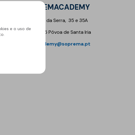
SOPREMACADEMY
Av. Casal da Serra, 35 e 35A
okies e o uso de
2625-085 Póvoa de Santa Iria
to.
sopracademy@soprema.pt