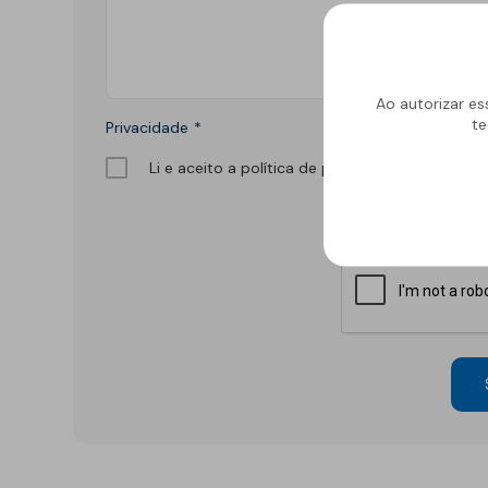
Refletivo
Ruído de impacto
PIR
Tubagens
Lajeta isolante
Acondicionamento
Ao autorizar es
acústico
te
Privacidade
Fibras de madeira
Acessórios
Suportes
Li e aceito a política de privacidade
EPS
Química construtiva
Piscinas
Produtos de selagem
Membranas sintéticas
reforçadas
Espumas
Complementos e
acessórios