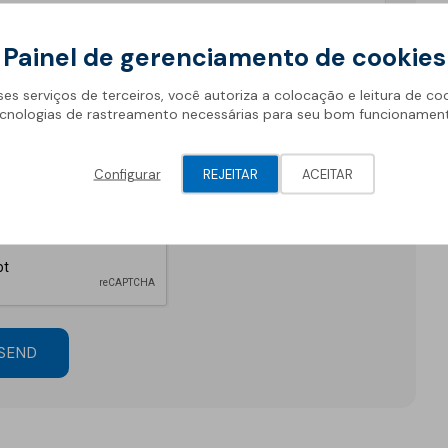
Geotêxteis
Painel de gerenciamento de cookies
ses serviços de terceiros, você autoriza a colocação e leitura de co
cnologias de rastreamento necessárias para seu bom funcionamen
Configurar
REJEITAR
ACEITAR
Obra de engenharia
Túneis e fundações
Manutenção de estradas
Obras hidráulicas
SEND
Pontes e parques de
estacionamento
Equipamentos de
instalação