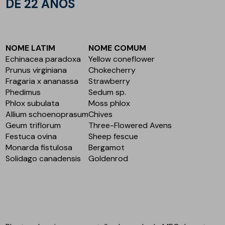
DE 22 ANOS
NOME LATIM
NOME COMUM
Echinacea paradoxa
Yellow coneflower
Prunus virginiana
Chokecherry
Fragaria x ananassa
Strawberry
Phedimus
Sedum sp.
Phlox subulata
Moss phlox
Allium schoenoprasum
Chives
Geum triflorum
Three-Flowered Avens
Festuca ovina
Sheep fescue
Monarda fistulosa
Bergamot
Solidago canadensis
Goldenrod