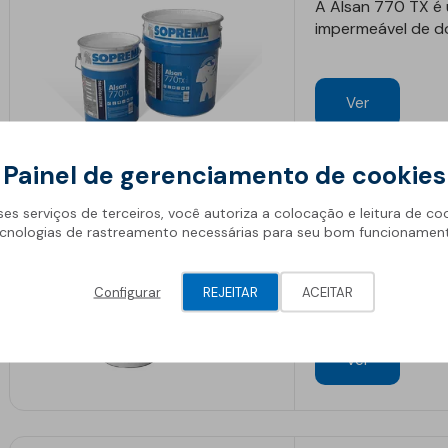
A Alsan 770 TX é 
impermeável de do
Ver
Painel de gerenciamento de cookies
ses serviços de terceiros, você autoriza a colocação e leitura de co
Alsan 870 
cnologias de rastreamento necessárias para seu bom funcionamen
Alsan 870 RS é u
(polimetilmetacril
Configurar
REJEITAR
ACEITAR
Ver