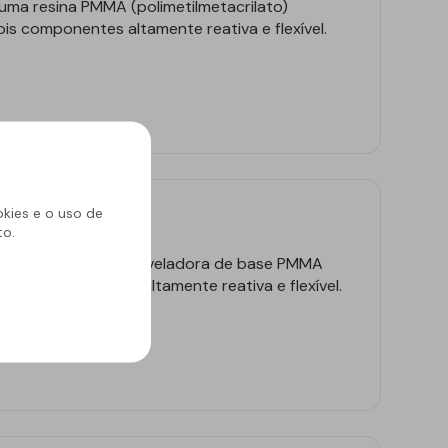
uma resina PMMA (polimetilmetacrilato)
is componentes altamente reativa e flexível.
okies e o uso de
RS
to.
ma argamassa autoniveladora de base PMMA
ato) bicomponente, altamente reativa e flexível.