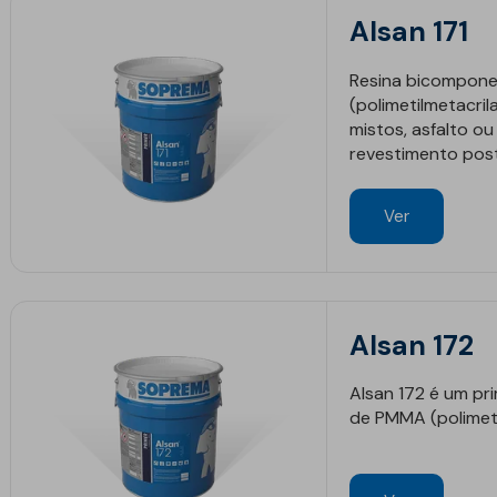
Alsan 171
Resina bicompone
(polimetilmetacril
mistos, asfalto o
revestimento post
Ver
Alsan 172
Alsan 172 é um pr
de PMMA (polimeti