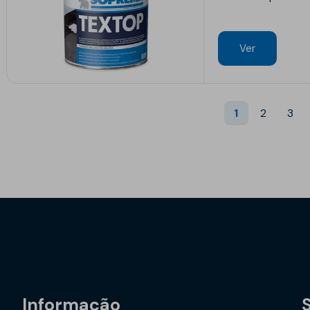
Ver
1
2
3
Informação