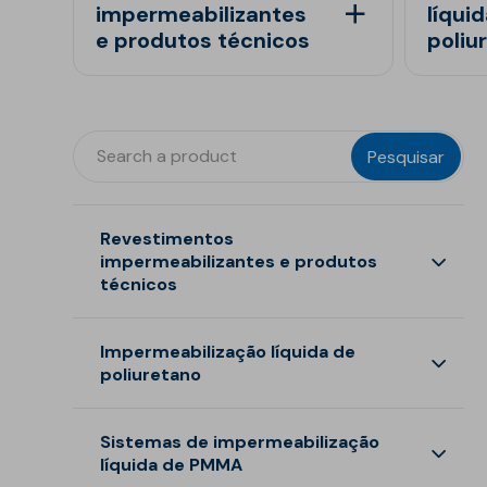
Reabilitação estrutural
impermeabilizantes
líqui
e produtos técnicos
poliu
Betonilhas e nivelantes
Argamassas para
edificação
Revestimentos para
Pesquisar
fachadas
Acrílicos e pinturas
Revestimentos
Argamassas, betões e
impermeabilizantes e produtos
ligantes
técnicos
Regularizadores de
paredes e fachadas
Revestimentos impermeabilizantes
Impermeabilização líquida de
Primários, aditivos e
poliuretano
Produtos técnicos
consolidantes
Isolamento térmico
Isolamento acúst
Primários
Sistemas de impermeabilização
líquida de PMMA
XPS
Ruído aéreo
Membranas de poliuretano