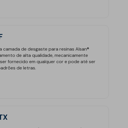
F
 camada de desgaste para resinas Alsan®
mento de alta qualidade, mecanicamente
l 2026
13 janeiro 2026
ser fornecido em qualquer cor e pode até ser
TOP – A solução
CAMPOLIN
padrões de letras.
uida para
esta a So
ermeabilização de
que Revo
tos singulares e
Impermea
ates
 TX
 more
See more