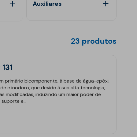
anquidade Melhorada
rvenção Externa
Auxiliares
as de Engenharia Civil
sitos de Água, Lagoas e Canais
ilitação Acústica
rvenção Interior
eis e Fundações
uturas Enterradas
cinas
or Conforto Acústico
ulos Pre-fabricados
utenção de Estradas
branas reforçadas
 Radão
horia do Saneamento
entabilidade
s Hidráulicas
23 produtos
eiras de Proteção
ução de CO2
inas
tes e Parques de Estacionamento
ipamentos de Instalação
 131
um primário bicomponente, à base de água-epóxi,
de e inodoro, que devido à sua alta tecnologia,
as modificadas, induzindo um maior poder de
suporte e...