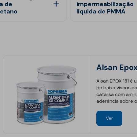
Est
Inte
da de
impermeabilização
Obr
Depó
retano
líquida de PMMA
Reab
Inte
Tún
Estr
Pis
Mai
Mód
Man
Mem
Gás
Mel
Sust
Obra
Barr
Red
Pisc
Pon
Equ
Alsan Epox
Alsan EPOX 131 é 
de baixa viscosida
catalisa com amin
aderência sobre o 
Ver
ico
Geotêxteis/Drenagens
Drenagens