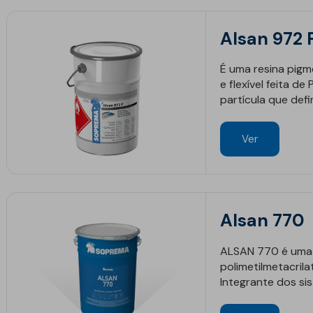
Geotêxteis
Alsan 972 
É uma resina pig
e flexível feita 
partícula que def
Ver
Obra de engenharia
Túneis e fundações
Manutenção de estradas
Alsan 770
Obras hidráulicas
ALSAN 770 é uma 
News
News
Pontes e parques de
polimetilmetacrila
estacionamento
Integrante dos s
Equipamentos de
instalação