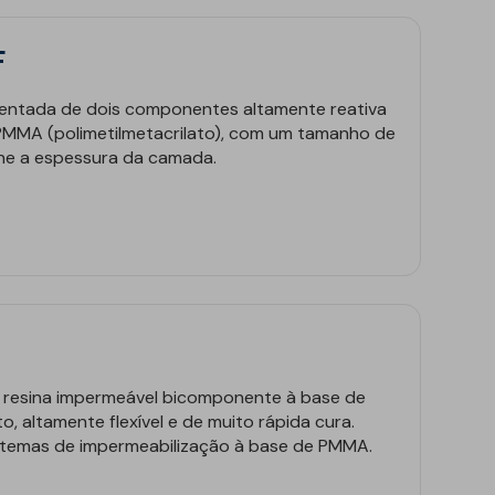
F
mentada de dois componentes altamente reativa
de PMMA (polimetilmetacrilato), com um tamanho de
ine a espessura da camada.
resina impermeável bicomponente à base de
News
to, altamente flexível e de muito rápida cura.
istemas de impermeabilização à base de PMMA.