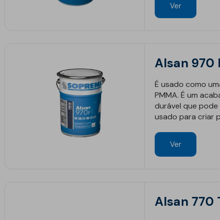
Ver
Geotêxteis/Drenagens
Alsan 970 
É usado como uma
PMMA. É um acaba
14 maio 2026
29 abri
durável que pode 
Como reimpermeabilizar
TEX
usado para criar 
um terraço com
líq
Campolin® Neo
imp
Ver
pon
rem
Alsan 770
See more
See