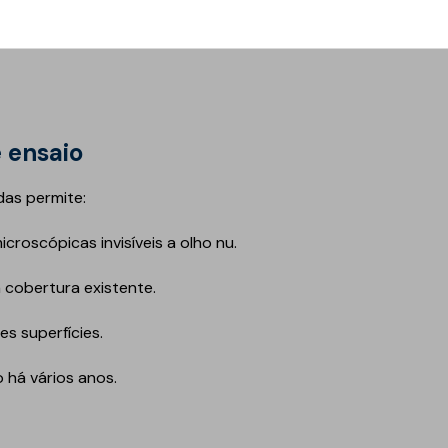
perda de garantias, necessidade de reparações dispendiosas 
 ensaio
das permite:
icroscópicas invisíveis a olho nu.
a cobertura existente.
s superfícies.
o há vários anos.