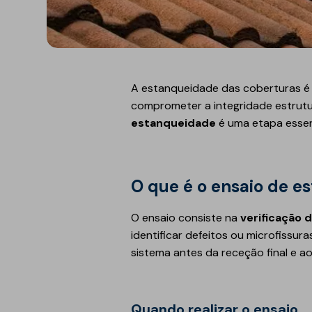
Refletivo
Ruído de impacto
PIR
Tubagens
Lajeta isolante
Acondicionamento
acústico
Fibras de madeira
A estanqueidade das coberturas é 
Acessórios
comprometer a integridade estrutu
Suportes
estanqueidade
é uma etapa essen
EPS
Química construtiva
Piscinas
O que é o ensaio de 
Produtos de selagem
Membranas sintéticas
reforçadas
Espumas
O ensaio consiste na
verificação
Complementos e
identificar defeitos ou microfissu
acessórios
sistema antes da receção final e ao 
Quando realizar o ensaio