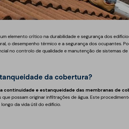
Geotêxteis
um elemento crítico na durabilidade e segurança dos edifíc
ral, o desempenho térmico e a segurança dos ocupantes. Por 
cial no controlo de qualidade e manutenção de sistemas de
Obra de engenharia
estanqueidade da cobertura?
Túneis e fundações
Manutenção de estradas
 da continuidade e estanqueidade das membranas de co
Obras hidráulicas
ras que possam originar infiltrações de água. Este procedime
longo da vida útil do edifício.
Pontes e parques de
estacionamento
Equipamentos de
instalação