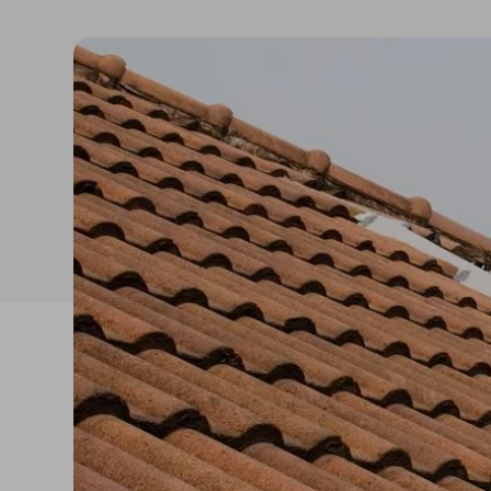
Reabilitação estrutural
Betonilhas e nivelantes
Argamassas para
edificação
Revestimentos para
fachadas
Acrílicos e pinturas
Argamassas, betões e
ligantes
Regularizadores de
paredes e fachadas
Primários, aditivos e
consolidantes
Isolamento térmico
Isolamento acúst
XPS
Ruído aéreo