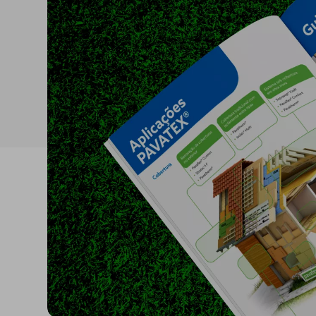
Reabilitação estrutural
Betonilhas e nivelantes
Argamassas para
edificação
Revestimentos para
fachadas
Acrílicos e pinturas
Argamassas, betões e
ligantes
Regularizadores de
paredes e fachadas
Primários, aditivos e
consolidantes
Isolamento térmico
Isolamento acúst
XPS
Ruído aéreo