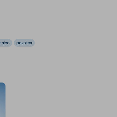
rmico
pavatex