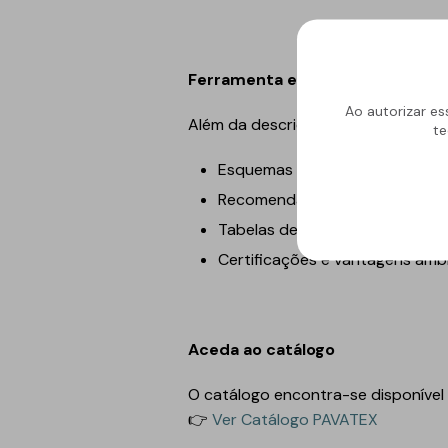
Ferramenta essencial para profi
Ao autorizar es
Além da descrição dos produtos, o 
te
Esquemas de aplicação
Recomendações de montagem
Tabelas de desempenho térmi
Certificações e vantagens amb
Aceda ao catálogo
O catálogo encontra-se disponível
👉
Ver Catálogo PAVATEX