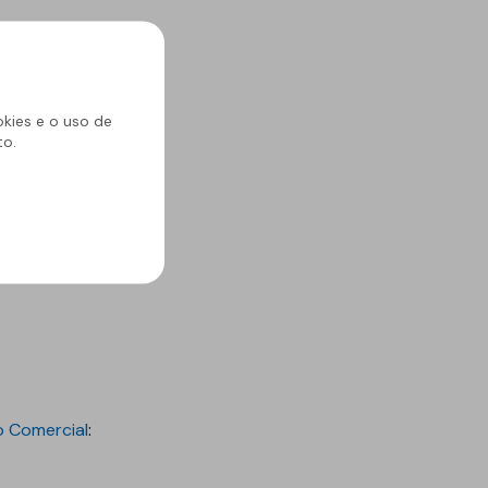
okies e o uso de
to.
 Comercial
: