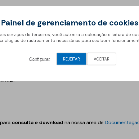
Painel de gerenciamento de cookies
ssionais
ses serviços de terceiros, você autoriza a colocação e leitura de co
novo catálogo inclui:
cnologias de rastreamento necessárias para seu bom funcionamen
Configurar
REJEITAR
ACEITAR
co
ientais
 para
consulta e download
na nossa área de
Documentação