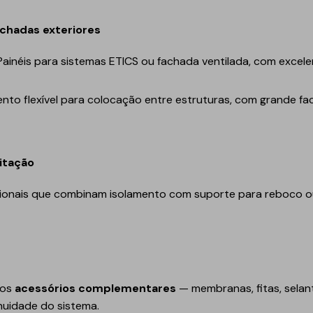
Geotêxteis/Drenagens
achadas exteriores
Painéis para sistemas ETICS ou fachada ventilada, com exce
nto flexível para colocação entre estruturas, com grande fac
litação
ncionais que combinam isolamento com suporte para reboco 
 os
acessórios complementares
— membranas, fitas, sela
nuidade do sistema.