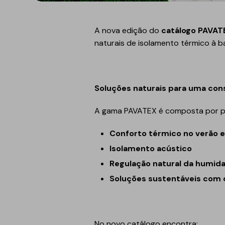
Refletivo
Ruído de impacto
PIR
Tubagens
A nova edição do
catálogo PAVAT
Lajeta isolante
Acondicionamento
naturais de isolamento térmico à b
acústico
Fibras de madeira
Acessórios
Suportes
Soluções naturais para uma con
EPS
A gama PAVATEX é composta por prod
Química construtiva
Piscinas
Produtos de selagem
Membranas sintéticas
Conforto térmico no verão e
reforçadas
Isolamento acústico
Espumas
Complementos e
Regulação natural da humid
acessórios
Soluções sustentáveis com c
No novo catálogo encontra: