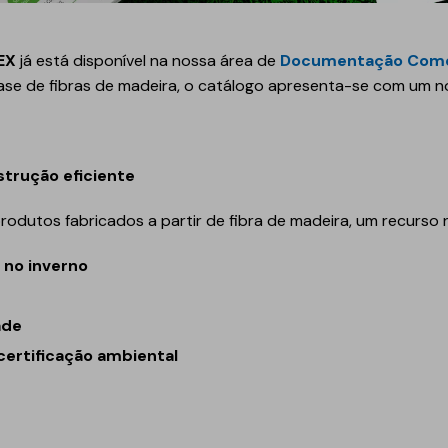
Geotêxteis
EX
já está disponível na nossa área de
Documentação Come
ase de fibras de madeira, o catálogo apresenta-se com um nov
strução eficiente
utos fabricados a partir de fibra de madeira, um recurso n
Obra de engenharia
Túneis e fundações
 no inverno
Manutenção de estradas
ade
Obras hidráulicas
ertificação ambiental
Pontes e parques de
estacionamento
Equipamentos de
instalação