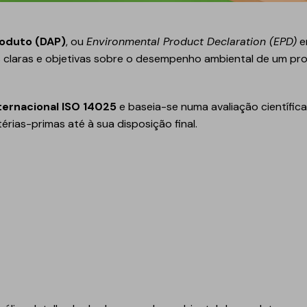
Geotêxteis
roduto (DAP)
, ou
Environmental Product Declaration (EPD)
e
s claras e objetivas sobre o desempenho ambiental de um pro
ternacional ISO 14025
e baseia-se numa avaliação científic
rias-primas até à sua disposição final.
Obra de engenharia
Túneis e fundações
Manutenção de estradas
Obras hidráulicas
Pontes e parques de
estacionamento
Equipamentos de
instalação