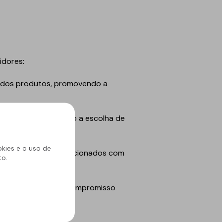
idores:
l dos produtos, promovendo a
iental, facilitando a escolha de
okies e o uso de
gais e normativos relacionados com
to.
monstrando o seu compromisso