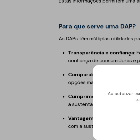
Estas informações permitem uma a
Para que serve uma DAP?
As DAPs têm múltiplas utilidades p
Transparência e confiança:
F
confiança de consumidores e p
Comparabilidade:
Permitem co
opções mais sustentáveis.
Ao autorizar es
Cumprimento de normas e r
te
a sustentabilidade e o meio am
Vantagem competitiva:
Empr
com a sustentabilidade e atra