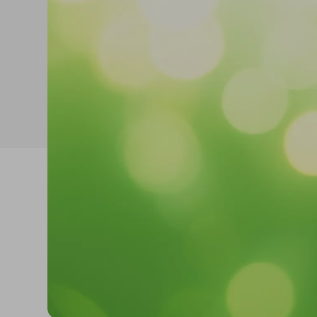
Reabilitação estrutural
Betonilhas e nivelantes
Argamassas para
edificação
Revestimentos para
fachadas
Acrílicos e pinturas
Argamassas, betões e
ligantes
Regularizadores de
paredes e fachadas
Primários, aditivos e
consolidantes
Isolamento térmico
Isolamento acúst
XPS
Ruído aéreo