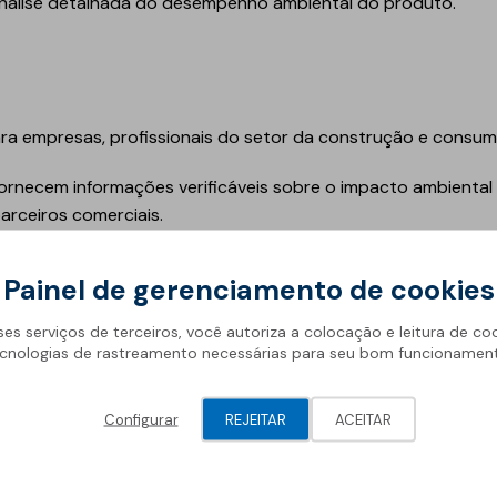
nálise detalhada do desempenho ambiental do produto.
Geotêxteis/Drenagens
ara empresas, profissionais do setor da construção e consum
ornecem informações verificáveis sobre o impacto ambienta
arceiros comerciais.
mparar diferentes produtos com base no seu desempenho amb
Painel de gerenciamento de cookies
ses serviços de terceiros, você autoriza a colocação e leitura de co
egulamentos:
Auxiliam as empresas a cumprir requisitos le
cnologias de rastreamento necessárias para seu bom funcionamen
biente.
esas que adotam DAPs podem destacar-se no mercado, de
Configurar
REJEITAR
ACEITAR
indo consumidores conscientes.