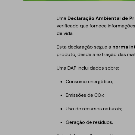
Refletivo
Ruído de impacto
PIR
Tubagens
Uma
Declaração Ambiental de P
Lajeta isolante
Acondicionamento
verificado que fornece informaçõe
acústico
de vida.
Fibras de madeira
Acessórios
Suportes
Esta declaração segue a
norma in
produto, desde a extração das maté
EPS
Uma DAP inclui dados sobre:
Química construtiva
Piscinas
Produtos de selagem
Membranas sintéticas
Consumo energético;
reforçadas
Espumas
Emissões de CO₂;
Complementos e
acessórios
Uso de recursos naturais;
Geração de resíduos.