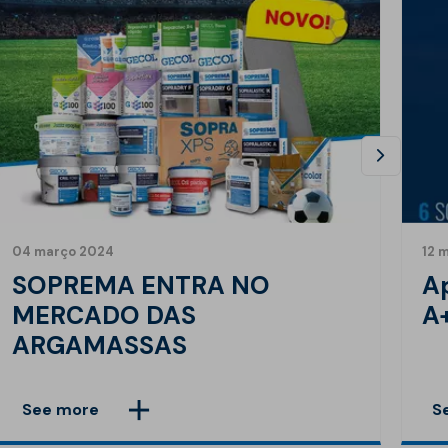
04 março 2024
12 
SOPREMA ENTRA NO
Ap
MERCADO DAS
A
ARGAMASSAS
See more
S