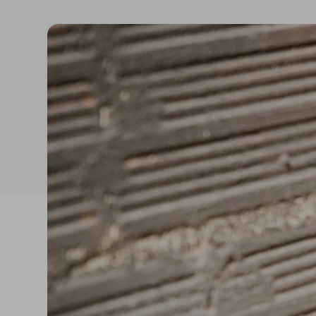
Reabilitação estrutural
Betonilhas e nivelantes
Argamassas para
edificação
Revestimentos para
fachadas
Acrílicos e pinturas
Argamassas, betões e
ligantes
Regularizadores de
paredes e fachadas
Primários, aditivos e
consolidantes
Isolamento térmico
Isolamento acúst
XPS
Ruído aéreo