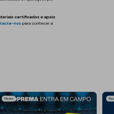
riais certificados e apoio
tacte-nos
para conhecer a
News
Ne