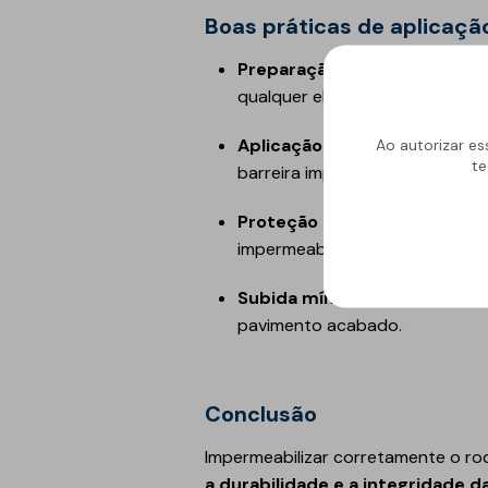
Boas práticas de aplicaçã
Preparação da superfície
: o
qualquer elemento solto.
Aplicação da impermeabiliz
Ao autorizar es
te
barreira impermeável em todo o
Proteção mecânica (se nece
impermeabilização com argamas
Subida mínima da impermeab
pavimento acabado.
Conclusão
Impermeabilizar corretamente o ro
a durabilidade e a integridade d