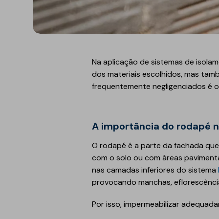
Refletivo
Ruído de impacto
PIR
Tubagens
Lajeta isolante
Acondicionamento
acústico
Fibras de madeira
Na aplicação de sistemas de isolam
Acessórios
dos materiais escolhidos, mas tam
Suportes
frequentemente negligenciados é 
EPS
Química construtiva
Piscinas
A importância do rodapé
Produtos de selagem
Membranas sintéticas
reforçadas
O rodapé é a parte da fachada que
Espumas
Complementos e
com o solo ou com áreas paviment
acessórios
nas camadas inferiores do sistema
provocando manchas, eflorescência
Por isso, impermeabilizar adequad