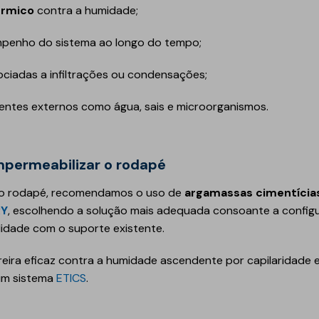
érmico
contra a humidade;
Geotêxteis/Drenagens
penho do sistema ao longo do tempo;
ciadas a infiltrações ou condensações;
entes externos como água, sais e microorganismos.
mpermeabilizar o rodapé
 do rodapé, recomendamos o uso de
argamassas cimentícia
RY
, escolhendo a solução mais adequada consoante a config
lidade com o suporte existente.
ira eficaz contra a humidade ascendente por capilaridade 
 um sistema
ETICS
.