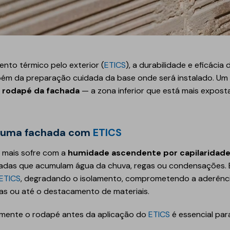
Geotêxteis
ento térmico pelo exterior (
ETICS
), a durabilidade e eficác
bém da preparação cuidada da base onde será instalado. Um 
o
rodapé da fachada
— a zona inferior que está mais expost
Obra de engenharia
 numa fachada com
ETICS
Túneis e fundações
 mais sofre com a
humidade ascendente por capilaridad
Manutenção de estradas
adas que acumulam água da chuva, regas ou condensações. E
Obras hidráulicas
ETICS
, degradando o isolamento, comprometendo a aderênci
Pontes e parques de
s ou até o destacamento de materiais.
estacionamento
amente o rodapé antes da aplicação do
ETICS
é essencial para
Equipamentos de
instalação