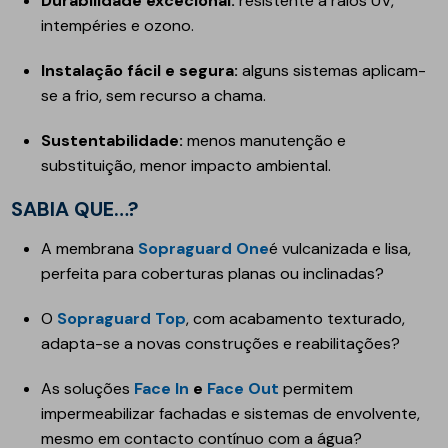
Durabilidade excecional:
resistente a raios UV,
intempéries e ozono.
Instalação fácil e segura:
alguns sistemas aplicam-
se a frio, sem recurso a chama.
Sustentabilidade:
menos manutenção e
substituição, menor impacto ambiental.
SABIA QUE…?
A membrana
Sopraguard One
é vulcanizada e lisa,
perfeita para coberturas planas ou inclinadas?
O
Sopraguard Top
, com acabamento texturado,
adapta-se a novas construções e reabilitações?
As soluções
Face In
e
Face Out
permitem
impermeabilizar fachadas e sistemas de envolvente,
mesmo em contacto contínuo com a água?