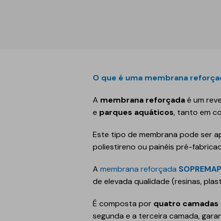
Reabilitação estrutural
Betonilhas e nivelantes
Argamassas para
edificação
Revestimentos para
fachadas
O que é uma membrana reforça
Acrílicos e pinturas
A
membrana reforçada
é um rev
Argamassas, betões e
e
parques aquáticos
, tanto em c
ligantes
Este tipo de membrana pode ser a
Regularizadores de
poliestireno ou painéis pré-fabrica
paredes e fachadas
Primários, aditivos e
A
membrana reforçada
SOPREMA
consolidantes
de elevada qualidade (resinas, plast
Isolamento térmico
Isolamento acúst
É composta por
quatro camadas
XPS
Ruído aéreo
segunda e a terceira camada, garan