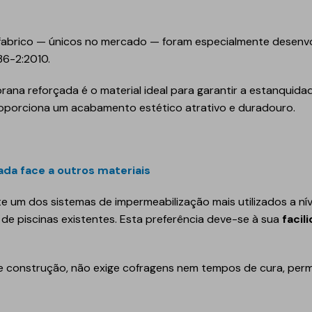
Geotêxteis
fabrico — únicos no mercado — foram especialmente desenvo
36-2:2010.
na reforçada é o material ideal para garantir a estanquidad
roporciona um acabamento estético atrativo e duradouro.
Obra de engenharia
a face a outros materiais
Túneis e fundações
 um dos sistemas de impermeabilização mais utilizados a nív
Manutenção de estradas
de piscinas existentes. Esta preferência deve-se à sua
facil
Obras hidráulicas
Pontes e parques de
 construção, não exige cofragens nem tempos de cura, permi
estacionamento
Equipamentos de
instalação