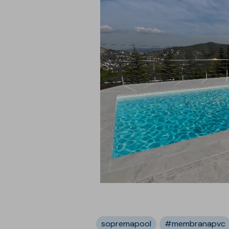
sopremapool
#membranapvc