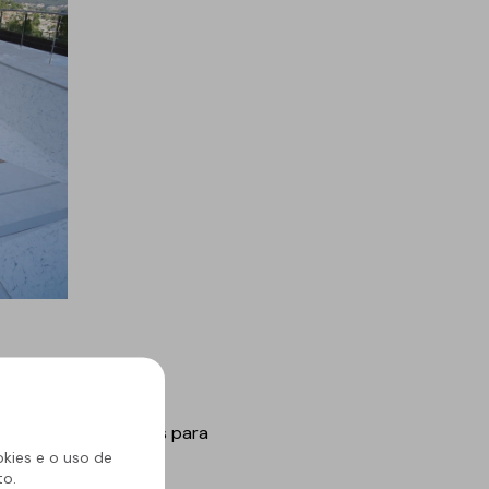
ada vez mais soluções para
okies e o uso de
es é essencial.
to.