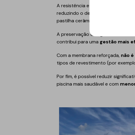
A resistência e a durabilidade da
reduzindo o desperdício de materi
pastilha cerâmica ou a evaporação 
A preservação da água é também um
contribui para uma
gestão mais ef
Com a membrana reforçada,
não é
tipos de revestimento (por exemplo
Por fim, é possível reduzir signif
piscina mais saudável e com
menor