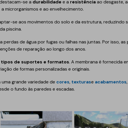
s destacam-se a
durabilidade
e a
resistência
ao desgaste, a
, a microrganismos e ao envelhecimento.
Geotêxteis/Drenagens
ptar-se aos movimentos do solo e da estrutura, reduzindo si
 da piscina.
ita perdas de água por fugas ou falhas nas juntas. Por isso, 
enções de reparação ao longo dos anos.
 tipos de suportes e formatos
. A membrana é fornecida e
riação de formas personalizadas e originais.
uma grande variedade de
cores
,
texturas
e
acabamentos
desde o fundo às paredes e escadas.