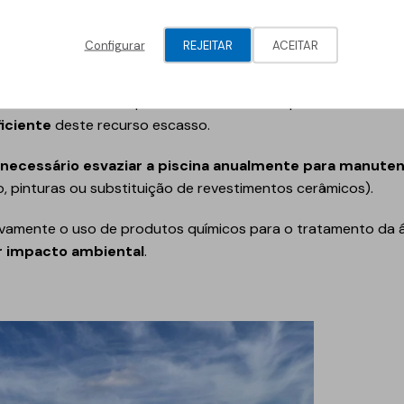
 membrana reforçada
prolongam a vida útil da piscina
, evita
ais. Além disso, eliminam-se problemas comuns com outros 
Configurar
REJEITAR
ACEITAR
excessiva nas juntas.
 fator crítico. Uma piscina devidamente impermeabilizada e
iciente
deste recurso escasso.
 necessário esvaziar a piscina anualmente para manute
, pinturas ou substituição de revestimentos cerâmicos).
icativamente o uso de produtos químicos para o tratamento da
 impacto ambiental
.