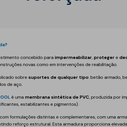
Est
Inte
Obr
Depó
Reab
Inte
Tún
Estr
Pis
Mai
Mód
Man
Mem
Gás
Mel
Sust
Obra
Barr
Red
Pisc
da?
Pon
Equ
estimento concebido para
impermeabilizar
,
proteger
e
de
onstruções novas como em intervenções de reabilitação.
plicado sobre
suportes de qualquer tipo
: betão armado, b
dos de aço.
POOL
é uma
membrana sintética de PVC
, produzida por 
ificantes, estabilizantes e pigmentos).
ico
Geotêxteis/Drenagens
com formulações distintas e complementares, com uma armadu
Drenagens
tindo reforço estrutural. Esta armadura proporciona elevada