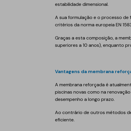
estabilidade dimensional.
Refletivo
Ruído de impacto
PIR
Tubagens
A sua formulação e o processo de 
critérios da norma europeia EN 158
Lajeta isolante
Acondicionamento
acústico
Fibras de madeira
Graças a esta composição, a membra
Acessórios
superiores a 10 anos), enquanto p
Suportes
EPS
Química construtiva
Piscinas
Vantagens da membrana reforçad
Produtos de selagem
Membranas sintéticas
reforçadas
A membrana reforçada é atualmente
Espumas
piscinas novas como na renovação 
Complementos e
desempenho a longo prazo.
acessórios
Ao contrário de outros métodos de
eficiente.