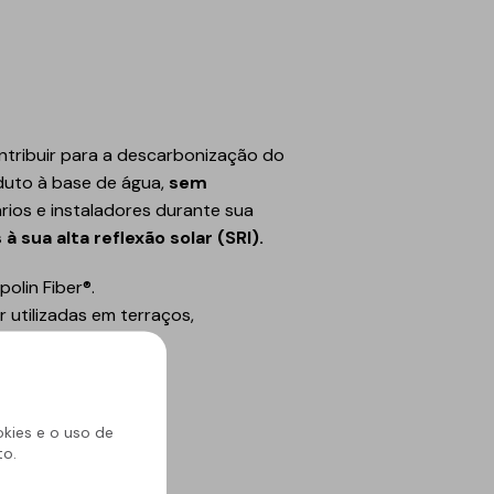
tribuir para a descarbonização do
duto à base de água,
sem
ios e instaladores durante sua
 sua alta reflexão solar (SRI).
olin Fiber®.
 utilizadas em terraços,
okies e o uso de
to.