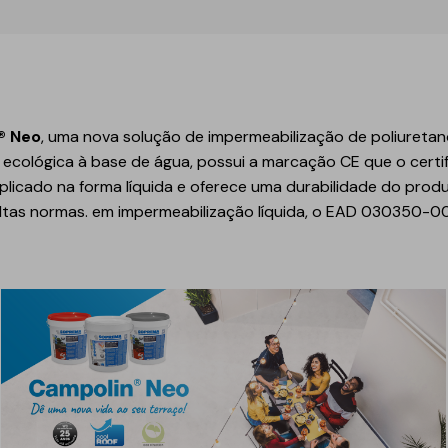
Est
Inte
Obr
Depó
Reab
Inte
Tún
Estr
Pis
Mai
Mód
Man
Mem
Gás
Mel
Sust
Obra
® Neo
, uma nova solução de impermeabilização de poliuretan
Barr
Red
Pisc
Pon
e ecológica à base de água, possui a marcação CE que o certi
plicado na forma líquida e oferece uma durabilidade do prod
Equ
altas normas. em impermeabilização líquida, o EAD 030350-
ico
Geotêxteis/Drenagens
Drenagens