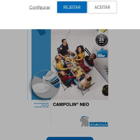
Configurar
REJEITAR
ACEITAR
Geotêxteis/Drenagens