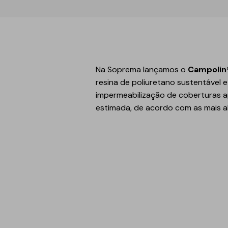
Reabilitação estrutural
Betonilhas e nivelantes
Argamassas para
edificação
Revestimentos para
Na Soprema lançamos o
Campolin
fachadas
resina de poliuretano sustentável 
impermeabilização de coberturas a
Acrílicos e pinturas
estimada, de acordo com as mais 
Argamassas, betões e
ligantes
Regularizadores de
paredes e fachadas
Primários, aditivos e
consolidantes
Isolamento térmico
Isolamento acúst
XPS
Ruído aéreo