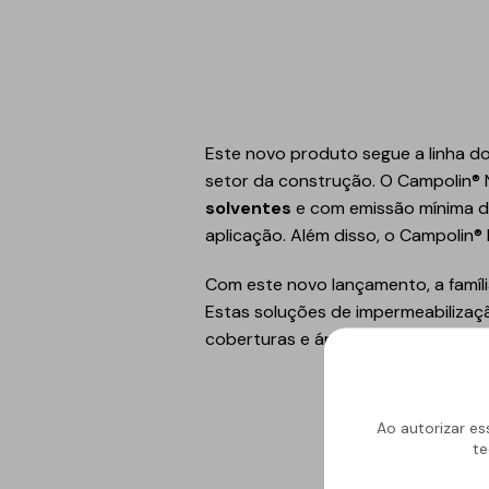
Refletivo
Ruído de impacto
PIR
Tubagens
Lajeta isolante
Acondicionamento
acústico
Fibras de madeira
Este novo produto segue a linha d
Acessórios
Suportes
setor da construção. O Campolin® 
EPS
solventes
e com emissão mínima de
aplicação. Além disso, o Campolin®
Química construtiva
Piscinas
Com este novo lançamento, a famíli
Produtos de selagem
Membranas sintéticas
Estas soluções de impermeabilizaçã
reforçadas
Espumas
coberturas e áreas de tráfego regu
Complementos e
acessórios
Ao autorizar es
te