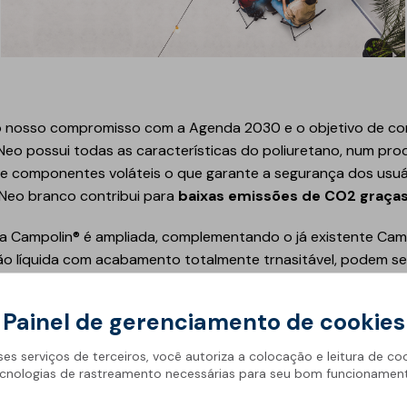
Geotêxteis
o nosso compromisso com a Agenda 2030 e o objetivo de con
Neo possui todas as características do poliuretano, num pro
 componentes voláteis o que garante a segurança dos usuár
 Neo branco contribui para
baixas emissões de CO2 graças à
Obra de engenharia
a Campolin® é ampliada, complementando o já existente Camp
Túneis e fundações
o líquida com acabamento totalmente trnasitável, podem ser
Manutenção de estradas
lar de pedestres.
Obras hidráulicas
Painel de gerenciamento de cookies
Pontes e parques de
estacionamento
ses serviços de terceiros, você autoriza a colocação e leitura de co
SABER MAIS
cnologias de rastreamento necessárias para seu bom funcionamen
Equipamentos de
instalação