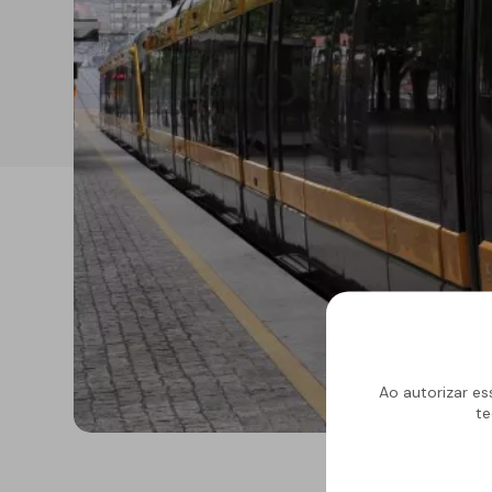
Reabilitação estrutural
Betonilhas e nivelantes
Argamassas para
edificação
Revestimentos para
fachadas
Acrílicos e pinturas
Argamassas, betões e
ligantes
Regularizadores de
paredes e fachadas
Primários, aditivos e
consolidantes
Ao autorizar es
te
Isolamento térmico
Isolamento acúst
XPS
Ruído aéreo