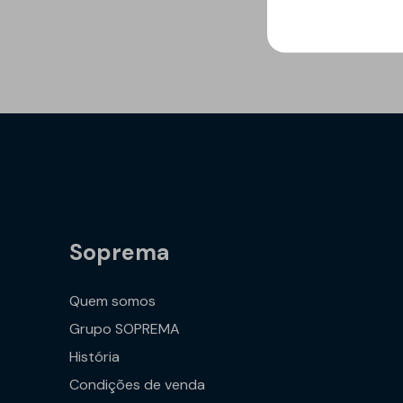
Refletivo
Ruído de impacto
PIR
Tubagens
Lajeta isolante
Acondicionamento
acústico
Fibras de madeira
Acessórios
Suportes
EPS
Química construtiva
Piscinas
Produtos de selagem
Membranas sintéticas
Soprema
reforçadas
Espumas
Complementos e
Quem somos
acessórios
Grupo SOPREMA
História
Condições de venda