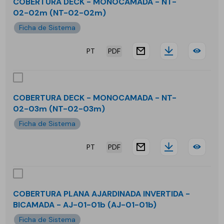
-
COBERTURA DECK - MONOCAMADA - NT-
02-02m (NT-02-02m)
BIC
Ficha de Sistema
-
PT
PDF
NT-
website.docu
Downloa
COB
02-
DEC
03b
-
COBERTURA DECK - MONOCAMADA - NT-
02-03m (NT-02-03m)
MO
Ficha de Sistema
-
PT
PDF
NT-
website.docu
Downloa
COB
02-
DEC
02
-
COBERTURA PLANA AJARDINADA INVERTIDA -
BICAMADA - AJ-01-01b (AJ-01-01b)
MO
Ficha de Sistema