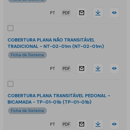
01b
-
PT
PDF
website.docu
Downloa
COB
BIC
PLA
-
NÃO
NT-
COBERTURA PLANA NÃO TRANSITÁVEL
TRADICIONAL - NT-02-01m (NT-02-01m)
TRA
02-
Ficha de Sistema
TRA
04b
PT
PDF
-
website.docu
Downloa
COB
MO
PLA
-
NÃO
COBERTURA PLANA TRANSITÁVEL PEDONAL -
NT-
BICAMADA - TP-01-01b (TP-01-01b)
TRA
Ficha de Sistema
02-
TRA
04
PT
PDF
-
website.docu
Downloa
COB