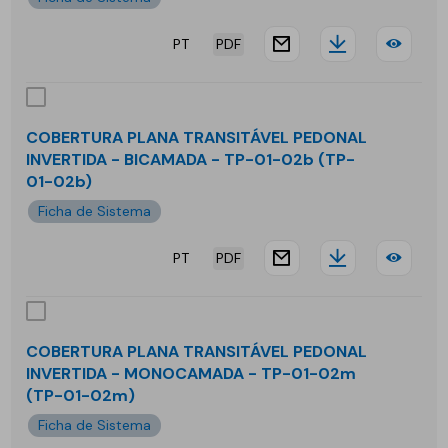
01m
-
PT
PDF
MO
website.docu
Downloa
COB
-
PLA
TP-
TRA
COBERTURA PLANA TRANSITÁVEL PEDONAL
03-
INVERTIDA - BICAMADA - TP-01-02b (TP-
PED
01-02b)
01m
-
Ficha de Sistema
MO
PT
PDF
website.docu
Downloa
COB
-
PLA
TP-
TRA
03-
COBERTURA PLANA TRANSITÁVEL PEDONAL
INVERTIDA - MONOCAMADA - TP-01-02m
PED
02
(TP-01-02m)
INV
Ficha de Sistema