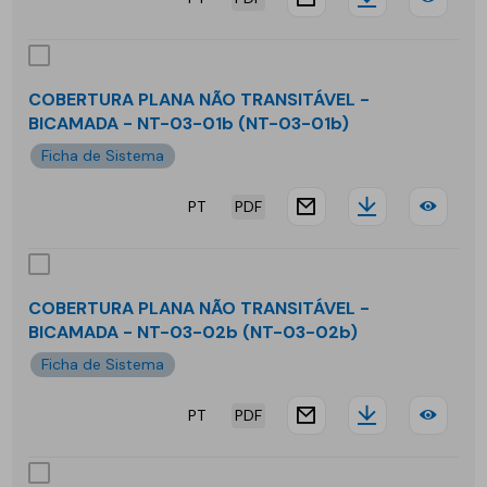
website.docu
Downloa
COB
-
PLA
AJ-
AJA
01-
COBERTURA PLANA NÃO TRANSITÁVEL -
BICAMADA - NT-03-01b (NT-03-01b)
TRA
02b
Ficha de Sistema
-
PT
PDF
BIC
website.docu
Downloa
COB
-
PLA
AJ-
NÃO
COBERTURA PLANA NÃO TRANSITÁVEL -
02-
BICAMADA - NT-03-02b (NT-03-02b)
TRA
Ficha de Sistema
01b
-
PT
PDF
BIC
website.docu
Downloa
COB
-
PLA