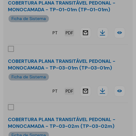
TP-
TRA
COBERTURA PLANA TRANSITÁVEL PEDONAL -
03-
MONOCAMADA - TP-01-01m (TP-01-01m)
PED
Ficha de Sistema
01b
-
PT
PDF
BIC
website.docu
Downloa
COB
-
PLA
TP-
TRA
COBERTURA PLANA TRANSITÁVEL PEDONAL -
03-
MONOCAMADA - TP-03-01m (TP-03-01m)
PED
Ficha de Sistema
02b
-
PT
PDF
MO
website.docu
Downloa
COB
-
PLA
TP-
TRA
COBERTURA PLANA TRANSITÁVEL PEDONAL -
01-
MONOCAMADA - TP-03-02m (TP-03-02m)
PED
Ficha de Sistema