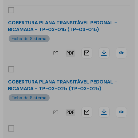
NT-
PLA
02-
TRA
COBERTURA PLANA TRANSITÁVEL PEDONAL -
01m
BICAMADA - TP-03-01b (TP-03-01b)
PED
Ficha de Sistema
-
PT
PDF
BIC
website.docu
Downloa
COB
-
PLA
TP-
TRA
COBERTURA PLANA TRANSITÁVEL PEDONAL -
01-
BICAMADA - TP-03-02b (TP-03-02b)
PED
Ficha de Sistema
01b
-
PT
PDF
BIC
website.docu
Downloa
COB
-
PLA