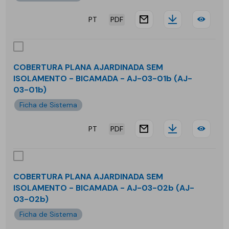
-
PT
PDF
NT-
website.docu
Downloa
COB
02-
PLA
03
AJA
COBERTURA PLANA AJARDINADA SEM
ISOLAMENTO - BICAMADA - AJ-03-01b (AJ-
INV
03-01b)
-
Ficha de Sistema
BIC
PT
PDF
website.docu
Downloa
COB
-
PLA
AJ-
AJA
01-
COBERTURA PLANA AJARDINADA SEM
ISOLAMENTO - BICAMADA - AJ-03-02b (AJ-
SEM
01b
03-02b)
ISO
Ficha de Sistema