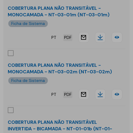
NT-
NÃO
COBERTURA PLANA NÃO TRANSITÁVEL -
03-
MONOCAMADA - NT-03-01m (NT-03-01m)
TRA
Ficha de Sistema
01b
-
PT
PDF
BIC
website.docu
Downloa
COB
-
PLA
NT-
NÃO
COBERTURA PLANA NÃO TRANSITÁVEL -
03-
MONOCAMADA - NT-03-02m (NT-03-02m)
TRA
Ficha de Sistema
02b
-
PT
PDF
MO
website.docu
Downloa
COB
-
PLA
NT-
NÃO
COBERTURA PLANA NÃO TRANSITÁVEL
03-
INVERTIDA - BICAMADA - NT-01-01b (NT-01-
TRA