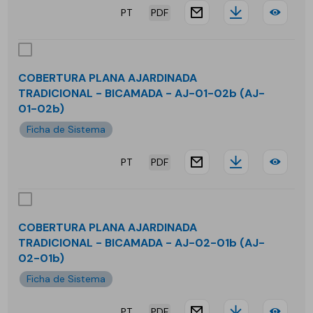
-
PT
PDF
website.docu
Downloa
COB
BIC
PLA
-
AJA
AJ-
COBERTURA PLANA AJARDINADA
TRADICIONAL - BICAMADA - AJ-01-02b (AJ-
SEM
03-
01-02b)
ISO
01b
Ficha de Sistema
-
PT
PDF
website.docu
Downloa
COB
BIC
PLA
-
AJA
AJ-
COBERTURA PLANA AJARDINADA
TRADICIONAL - BICAMADA - AJ-02-01b (AJ-
TRA
03-
02-01b)
-
02b
Ficha de Sistema
BIC
PT
PDF