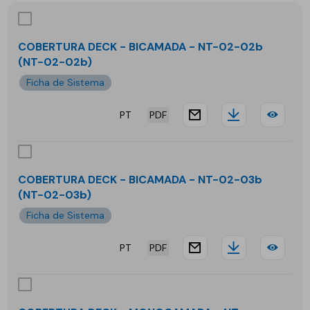
COBERTURA DECK - BICAMADA - NT-02-02b
(NT-02-02b)
Ficha de Sistema
PT
PDF
website.docu
Downloa
COB
DEC
-
COBERTURA DECK - BICAMADA - NT-02-03b
(NT-02-03b)
BIC
Ficha de Sistema
-
PT
PDF
NT-
website.docu
Downloa
COB
02-
DEC
02b