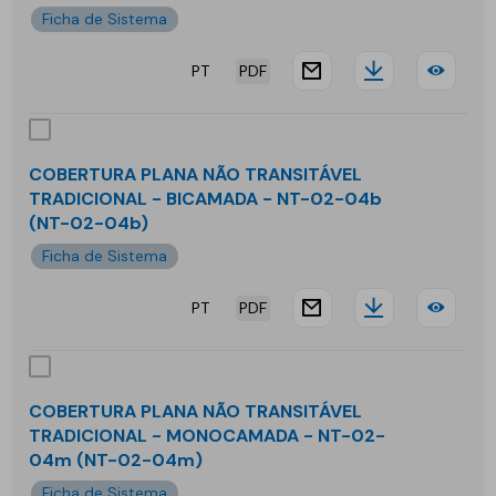
INV
01b
Ficha de Sistema
-
PT
PDF
website.docu
Downloa
COB
MO
PLA
-
NÃO
NT-
COBERTURA PLANA NÃO TRANSITÁVEL
TRADICIONAL - BICAMADA - NT-02-04b
TRA
01-
(NT-02-04b)
TRA
01m
Ficha de Sistema
-
PT
PDF
website.docu
Downloa
COB
BIC
PLA
-
NÃO
NT-
COBERTURA PLANA NÃO TRANSITÁVEL
TRADICIONAL - MONOCAMADA - NT-02-
TRA
02-
04m (NT-02-04m)
TRA
Ficha de Sistema