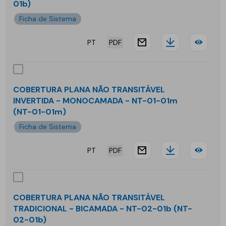
01b)
01m
-
Ficha de Sistema
MO
PT
PDF
website.docu
Downloa
COB
-
PLA
NT-
NÃO
03-
COBERTURA PLANA NÃO TRANSITÁVEL
INVERTIDA - MONOCAMADA - NT-01-01m
TRA
02
(NT-01-01m)
INV
Ficha de Sistema
-
PT
PDF
website.docu
Downloa
COB
BIC
PLA
-
NÃO
NT-
COBERTURA PLANA NÃO TRANSITÁVEL
TRADICIONAL - BICAMADA - NT-02-01b (NT-
TRA
01-
02-01b)