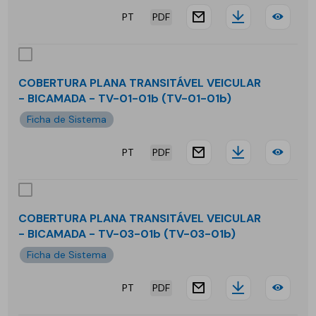
-
PT
PDF
website.docu
Downloa
COB
BIC
PLA
-
TRA
TP-
COBERTURA PLANA TRANSITÁVEL VEICULAR
- BICAMADA - TV-01-01b (TV-01-01b)
PED
01-
Ficha de Sistema
INV
02b
PT
PDF
-
website.docu
Downloa
COB
MO
PLA
-
TRA
COBERTURA PLANA TRANSITÁVEL VEICULAR
TP-
- BICAMADA - TV-03-01b (TV-03-01b)
VEI
Ficha de Sistema
01-
-
02
PT
PDF
BIC
website.docu
Downloa
COB