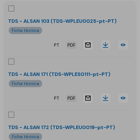
TDS - ALSAN 103 (TDS-WPLEU0025-pt-PT)
Ficha técnica
PT
PDF
website.docu
Downloa
TDS
-
ALS
TDS - ALSAN 171 (TDS-WPLES0111-pt-PT)
103
Ficha técnica
PT
PDF
website.docu
Downloa
TDS
-
ALS
TDS - ALSAN 172 (TDS-WPLEU0019-pt-PT)
171
Ficha técnica