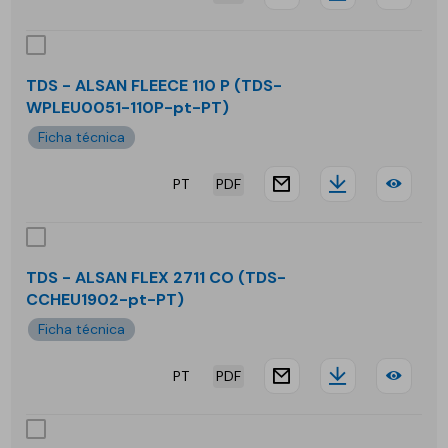
website.docu
Downloa
TDS
-
ALS
TDS - ALSAN FLEECE 110 P (TDS-
WPLEU0051-110P-pt-PT)
FLA
Ficha técnica
QUA
PT
PDF
website.docu
Downloa
TDS
-
ALS
TDS - ALSAN FLEX 2711 CO (TDS-
CCHEU1902-pt-PT)
FLE
Ficha técnica
110
PT
PDF
P
website.docu
Downloa
TDS
-