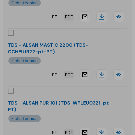
Ficha técnica
MF
PT
PDF
website.docu
Downloa
TDS
-
ALS
TDS - ALSAN MASTIC 2200 (TDS-
CCHEU1922-pt-PT)
FOA
Ficha técnica
UNI
PT
PDF
website.docu
Downloa
TDS
-
ALS
TDS - ALSAN PUR 101 (TDS-WPLEU0321-pt-
PT)
MAS
Ficha técnica
220
PT
PDF