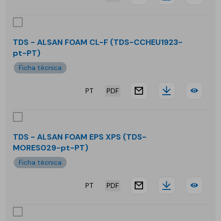
website.docu
Downloa
TDS
-
ALS
TDS - ALSAN FOAM CL-F (TDS-CCHEU1923-
pt-PT)
FLE
Ficha técnica
POO
PT
PDF
TR
website.docu
Downloa
TDS
-
ALS
TDS - ALSAN FOAM EPS XPS (TDS-
MORES029-pt-PT)
FOA
Ficha técnica
CL-
PT
PDF
F
website.docu
Downloa
TDS
-