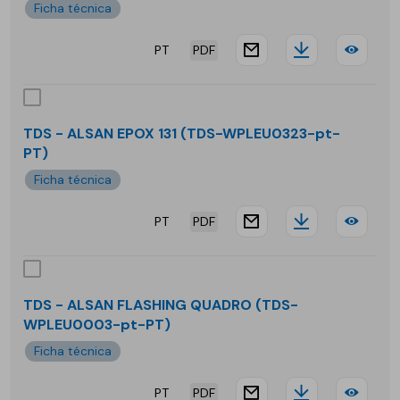
Ficha técnica
F
PT
PDF
website.docu
Downloa
TDS
-
ALS
TDS - ALSAN EPOX 131 (TDS-WPLEU0323-pt-
PT)
DIS
Ficha técnica
V
PT
PDF
website.docu
Downloa
TDS
-
ALS
TDS - ALSAN FLASHING QUADRO (TDS-
WPLEU0003-pt-PT)
EPO
Ficha técnica
131
PT
PDF