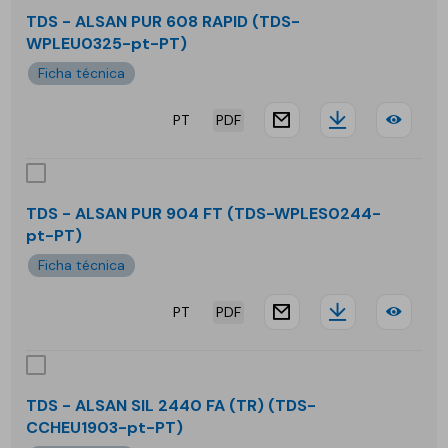
ALS
TDS - ALSAN PUR 608 RAPID (TDS-
WPLEU0325-pt-PT)
PUR
Ficha técnica
608
PT
PDF
website.docu
Downloa
TDS
-
ALS
TDS - ALSAN PUR 904 FT (TDS-WPLES0244-
pt-PT)
PUR
Ficha técnica
608
PT
PDF
RAP
website.docu
Downloa
TDS
-
ALS
TDS - ALSAN SIL 2440 FA (TR) (TDS-
CCHEU1903-pt-PT)
PUR