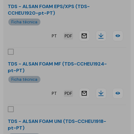
ALS
TDS - ALSAN FOAM EPS/XPS (TDS-
CCHEU1920-pt-PT)
FOA
Ficha técnica
EPS
PT
PDF
XPS
website.docu
Downloa
TDS
-
ALS
TDS - ALSAN FOAM MF (TDS-CCHEU1924-
pt-PT)
FOA
Ficha técnica
EPS
PT
PDF
website.docu
Downloa
TDS
-
ALS
TDS - ALSAN FOAM UNI (TDS-CCHEU1918-
pt-PT)
FOA