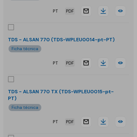
PT
PDF
website.docu
Downloa
TDS
-
ALS
TDS - ALSAN 770 (TDS-WPLEU0014-pt-PT)
172
Ficha técnica
PT
PDF
website.docu
Downloa
TDS
-
ALS
TDS - ALSAN 770 TX (TDS-WPLEU0015-pt-
PT)
770
Ficha técnica
PT
PDF
website.docu
Downloa
TDS