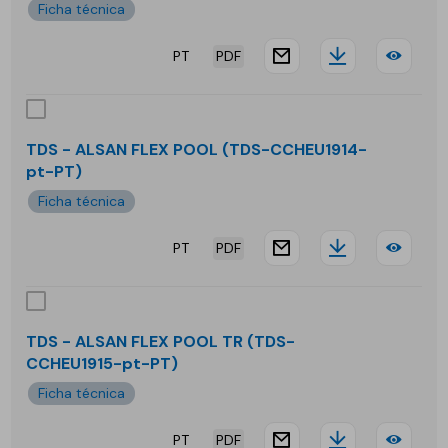
Ficha técnica
292
PT
PDF
TR
website.docu
Downloa
TDS
-
ALS
TDS - ALSAN FLEX POOL (TDS-CCHEU1914-
pt-PT)
FLE
Ficha técnica
294
PT
PDF
HT
website.docu
Downloa
TDS
-
ALS
TDS - ALSAN FLEX POOL TR (TDS-
CCHEU1915-pt-PT)
FLE
Ficha técnica
POO
PT
PDF