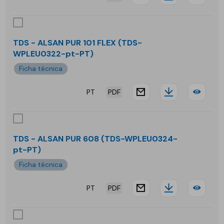
website.docu
Downloa
TDS
-
ALS
TDS - ALSAN PUR 101 FLEX (TDS-
WPLEU0322-pt-PT)
PUR
Ficha técnica
101
PT
PDF
website.docu
Downloa
TDS
-
ALS
TDS - ALSAN PUR 608 (TDS-WPLEU0324-
pt-PT)
PUR
Ficha técnica
101
PT
PDF
FLE
website.docu
Downloa
TDS
-