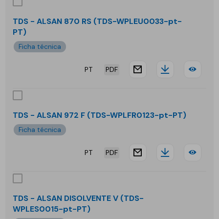
-
ALS
TDS - ALSAN 870 RS (TDS-WPLEU0033-pt-
PT)
770
Ficha técnica
TX
PT
PDF
website.docu
Downloa
TDS
-
ALS
TDS - ALSAN 972 F (TDS-WPLFR0123-pt-PT)
870
Ficha técnica
RS
PT
PDF
website.docu
Downloa
TDS
-
ALS
TDS - ALSAN DISOLVENTE V (TDS-
WPLES0015-pt-PT)
972