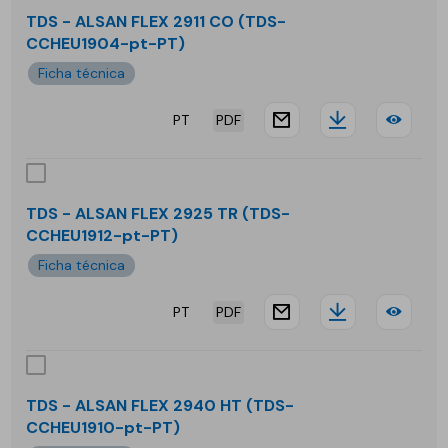
ALS
TDS - ALSAN FLEX 2911 CO (TDS-
CCHEU1904-pt-PT)
FLE
Ficha técnica
2711
PT
PDF
CO
website.docu
Downloa
TDS
-
ALS
TDS - ALSAN FLEX 2925 TR (TDS-
CCHEU1912-pt-PT)
FLE
Ficha técnica
2911
PT
PDF
CO
website.docu
Downloa
TDS
-
ALS
TDS - ALSAN FLEX 2940 HT (TDS-
CCHEU1910-pt-PT)
FLE