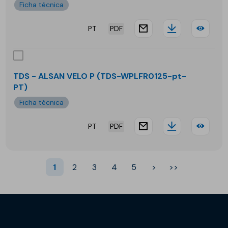
Ficha técnica
904
PT
PDF
FT
website.docu
Downloa
TDS
-
ALS
TDS - ALSAN VELO P (TDS-WPLFR0125-pt-
PT)
SIL
Ficha técnica
244
PT
PDF
FA
website.docu
Downloa
TDS
(TR)
-
1
2
3
4
5
>
>>
ALS
VEL
P