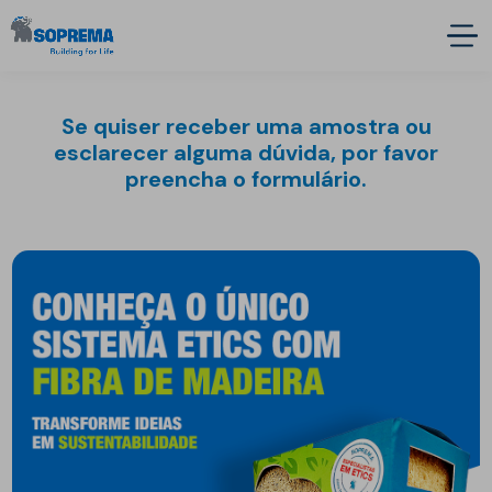
Se quiser receber uma amostra ou
esclarecer alguma dúvida, por favor
preencha o formulário.