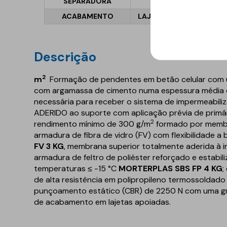
SEPARADORA
Rooftex V
ACABAMENTO
LAJETAS APOIADAS
L
Descrição
2
m
Formação de pendentes em betão celular com u
com argamassa de cimento numa espessura média de
necessária para receber o sistema de impermeabili
ADERIDO ao suporte com aplicação prévia de primár
2
rendimento mínimo de 300 g/m
formado por memb
armadura de fibra de vidro (FV) com flexibilidade a
FV 3 KG
, membrana superior totalmente aderida à 
armadura de feltro de poliéster reforçado e estabili
temperaturas ≤ -15 °C
MORTERPLAS SBS FP 4 KG
;
de alta resistência em polipropileno termossoldado
punçoamento estático (CBR) de 2250 N com uma 
de acabamento em lajetas apoiadas.