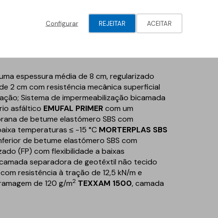
Texxam
Texxam
Geotêxteis/Drenagens
AJETAS APOIADAS
LAJETAS APOIADAS
Configurar
REJEITAR
ACEITAR
ma espessura média de 8 cm, regularizado
 2 cm com resistência mecânica superficial
zação; Sistema de impermeabilização bicamada
io asfáltico
EMUFAL PRIMER
com um
rana de betume elastómero SBS com
 baixa temperaturas ≤ -15 °C
MORTERPLAS SBS
inferior de betume elastómero SBS com
zado (FP) com flexibilidade a baixas
 camada separadora de geotêxtil não tecido
 com resistência à tração de 12,5 kN/m e
2
gramagem de 120 g/m
TEXXAM 1500
, camada