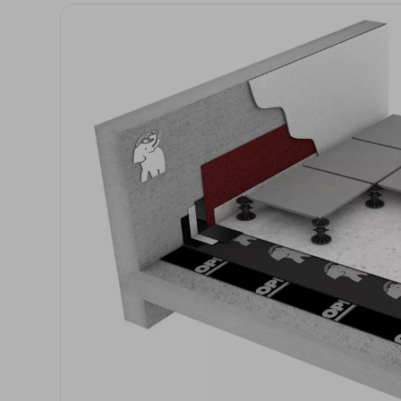
Reabilitação estrutural
Betonilhas e nivelantes
Argamassas para
edificação
Revestimentos para
fachadas
Acrílicos e pinturas
Argamassas, betões e
ligantes
Regularizadores de
paredes e fachadas
Primários, aditivos e
consolidantes
Isolamento térmico
Isolamento acúst
XPS
Ruído aéreo