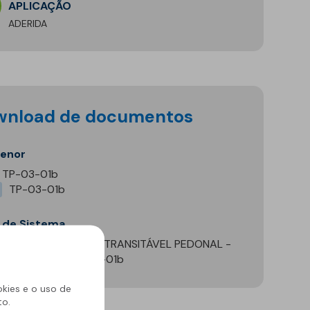
APLICAÇÃO
ADERIDA
ownload de documentos
menor
TP-03-01b
TP-03-01b
a de Sistema
COBERTURA PLANA TRANSITÁVEL PEDONAL -
BICAMADA - TP-03-01b
okies e o uso de
to.