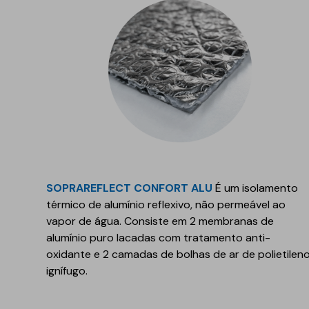
Refletivo
Ruído de impacto
PIR
Tubagens
Lajeta isolante
Acondicionamento
acústico
Fibras de madeira
Acessórios
Suportes
EPS
Química construtiva
Piscinas
Produtos de selagem
Membranas sintéticas
SOPRAREFLECT CONFORT ALU
É um isolamento
reforçadas
térmico de alumínio reflexivo, não permeável ao
Espumas
vapor de água. Consiste em 2 membranas de
Complementos e
acessórios
alumínio puro lacadas com tratamento anti-
oxidante e 2 camadas de bolhas de ar de polietilen
ignífugo.