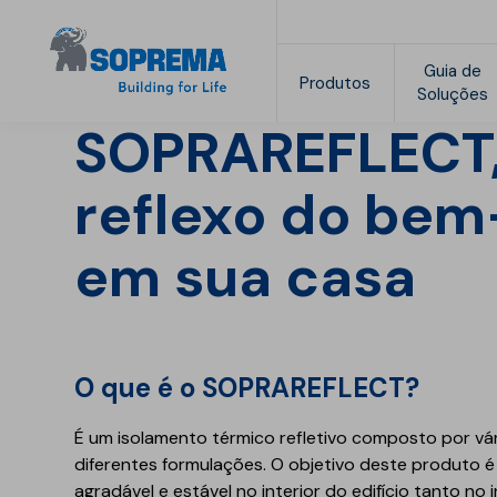
Guia de
Produtos
Soluções
SOPRAREFLECT,
Sopraguard
PESQUISA POR TECNOLOGIA
Documentação Técnica
SOPRACADEMY
Tech-Advisor
Gamas
A nossa empresa
reflexo do bem
Cursos
A empresa
Videos
Argamassas
ETICS
em sua casa
Pedido Informações
História
Adesivos para
Adesivos e
revestimentos cerâmicos
regularizadores
Centros de Formação
A Soprema no mundo
e pétreos
Revestimentos acrílicos
Condições gerais
Condições de venda
Juntas de betumação
pinturas
Sopraguard Top
para revestimentos
O que é o SOPRAREFLECT?
Armaduras, selagem e
Sopraguard Life
cerâmicos e pétreos
proteção
É um isolamento térmico refletivo composto por vá
Impermeabilização e
Produtos
proteção
diferentes formulações. O objetivo deste produto
complementares
agradável e estável no interior do edifício tanto no