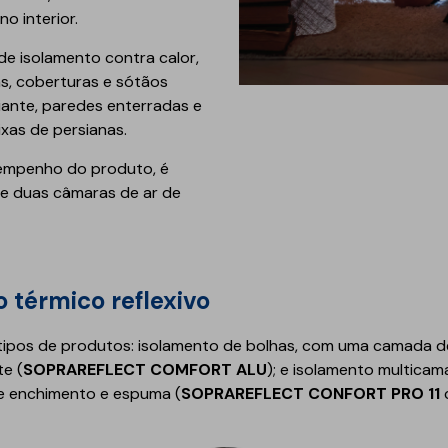
Est
Inte
Obr
o interior.
Depó
Reab
Inte
Tún
Estr
de isolamento contra calor,
Pis
Mai
Mód
as, coberturas e sótãos
Man
Mem
Gás
diante, paredes enterradas e
Mel
Sust
Obra
xas de persianas.
Barr
Red
Pisc
Pon
sempenho do produto, é
e duas câmaras de ar de
Equ
 térmico reflexivo
tipos de produtos: isolamento de bolhas, com uma camada de
te (
SOPRAREFLECT COMFORT ALU
); e isolamento multica
ico
Geotêxteis/Drenagens
de enchimento e espuma (
SOPRAREFLECT CONFORT PRO 11
Drenagens