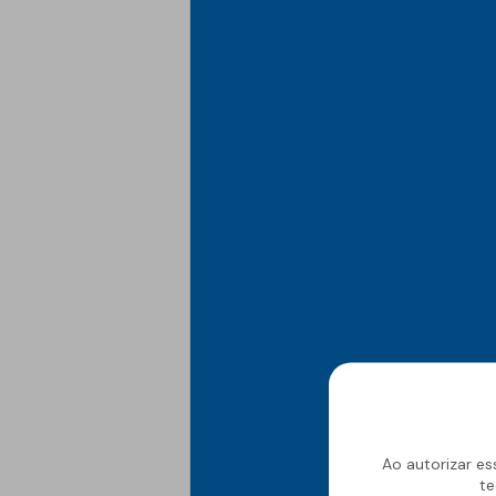
Ao autorizar es
te