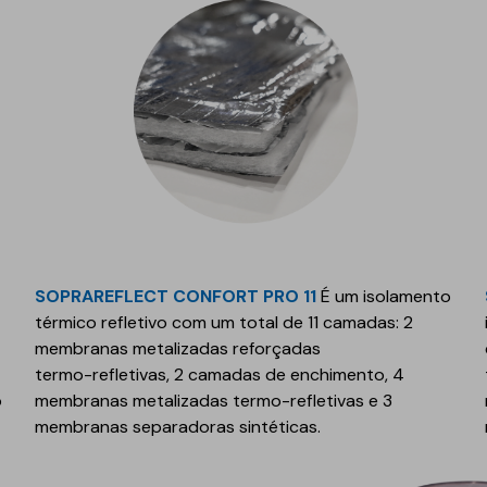
Geotêxteis
Obra de engenharia
Túneis e fundações
SOPRAREFLECT CONFORT PRO 11
É um isolamento
térmico refletivo com um total de 11 camadas: 2
Manutenção de estradas
membranas metalizadas reforçadas
Obras hidráulicas
termo-refletivas, 2 camadas de enchimento, 4
o
membranas metalizadas termo-refletivas e 3
Pontes e parques de
estacionamento
membranas separadoras sintéticas.
Equipamentos de
instalação