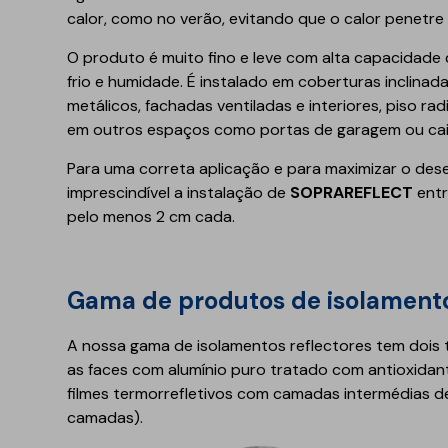
Reabilitação estrutural
calor, como no verão, evitando que o calor penetre n
Betonilhas e nivelantes
O produto é muito fino e leve com alta capacidade 
Argamassas para
frio e humidade. É instalado em coberturas inclinad
edificação
metálicos, fachadas ventiladas e interiores, piso ra
em outros espaços como portas de garagem ou cai
Revestimentos para
fachadas
Para uma correta aplicação e para maximizar o de
Acrílicos e pinturas
imprescindível a instalação de
SOPRAREFLECT
entr
pelo menos 2 cm cada.
Argamassas, betões e
ligantes
Regularizadores de
Gama de produtos de isolamento
paredes e fachadas
Primários, aditivos e
A nossa gama de isolamentos reflectores tem dois 
consolidantes
as faces com alumínio puro tratado com antioxidan
Isolamento térmico
Isolamento acúst
filmes termorrefletivos com camadas intermédias 
camadas).
XPS
Ruído aéreo