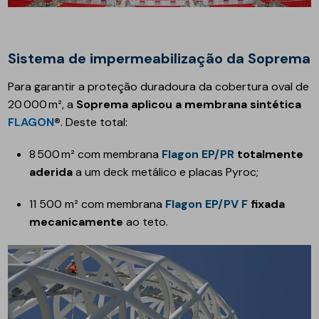
Sistema de impermeabilização da Soprema
Para garantir a proteção duradoura da cobertura oval de
20 000 m², a
Soprema aplicou a membrana sintética
FLAGON
®
. Deste total:
8 500 m² com membrana
Flagon EP/PR
totalmente
aderida
a um deck metálico e placas Pyroc;
11 500 m² com membrana
Flagon EP/PV F
fixada
mecanicamente
ao teto.