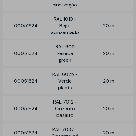
sinalização
RAL 1019 -
00051624
Bege
20 m
acinzentado
RAL 6011
00051624
Reseda
20 m
green
RAL 6025 -
00051624
Verde
20 m
planta
RAL 7012 -
00051624
Cinzento
20 m
basalto
RAL 7037 -
00051624
20 m