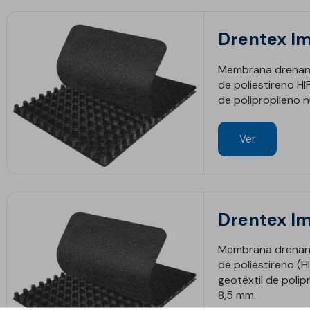
Est
Inte
Obr
Depó
Reab
Inte
Drentex I
Tún
Estr
Pis
Mai
Mód
Man
Mem
Membrana drenant
Gás
Mel
Sust
de poliestireno H
Obra
Barr
Red
de polipropileno 
Pisc
Pon
Equ
Ver
Drentex I
Membrana drenant
de poliestireno (
ico
Geotêxteis/Drenagens
geotêxtil de poli
8,5 mm.
Drenagens