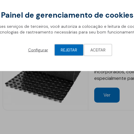
Geotêxteis
Ver
Painel de gerenciamento de cookies
ses serviços de terceiros, você autoriza a colocação e leitura de co
cnologias de rastreamento necessárias para seu bom funcionamen
Drentex I
Configurar
REJEITAR
ACEITAR
Membrana drenant
de poliestireno p
Obra de engenharia
incorporados, co
especialmente par
Túneis e fundações
Manutenção de estradas
Ver
Obras hidráulicas
Pontes e parques de
estacionamento
Equipamentos de
instalação