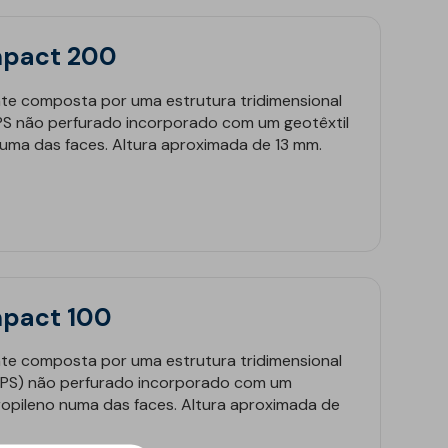
anquidade Melhorada
rvenção Externa
as de Engenharia Civil
sitos de Água, Lagoas e Canais
ilitação Acústica
rvenção Interior
mpact 200
eis e Fundações
uturas Enterradas
cinas
or Conforto Acústico
ulos Pre-fabricados
utenção de Estradas
branas reforçadas
e composta por uma estrutura tridimensional
 Radão
horia do Saneamento
entabilidade
IPS não perfurado incorporado com um geotêxtil
s Hidráulicas
eiras de Proteção
ução de CO2
numa das faces. Altura aproximada de 13 mm.
inas
tes e Parques de Estacionamento
ipamentos de Instalação
mpact 100
e composta por uma estrutura tridimensional
HIPS) não perfurado incorporado com um
propileno numa das faces. Altura aproximada de