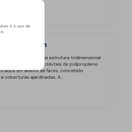
okies e o uso de
to.
mpact Garden
e composta por uma estrutura tridimensional
erfurado com dois geotêxteis de polipropileno
locados em ambos as faces, concebido
a coberturas ajardinadas. A...