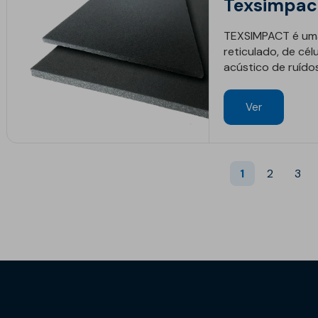
Texsimpac
TEXSIMPACT é uma
reticulado, de cé
acústico de ruído
Ver
1
2
3