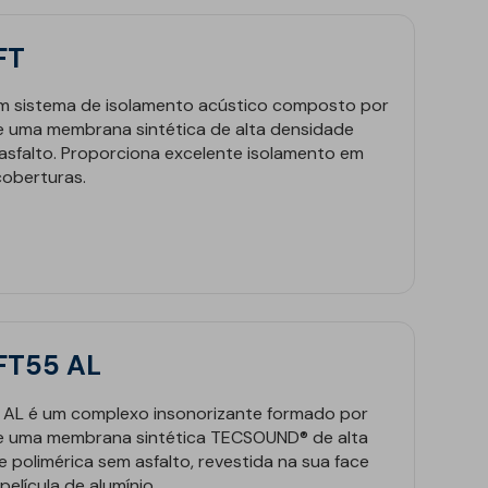
FT
m sistema de isolamento acústico composto por
e uma membrana sintética de alta densidade
sfalto. Proporciona excelente isolamento em
coberturas.
FT55 AL
News
L é um complexo insonorizante formado por
 e uma membrana sintética TECSOUND® de alta
 polimérica sem asfalto, revestida na sua face
elícula de alumínio.