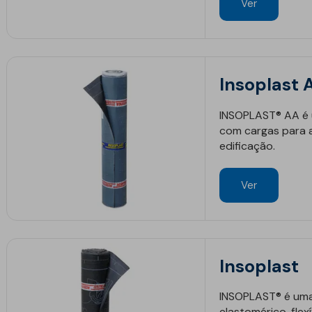
Ver
Insoplast 
INSOPLAST® AA é
com cargas para 
edificação.
Ver
Insoplast
INSOPLAST® é um
elastomérico, flex