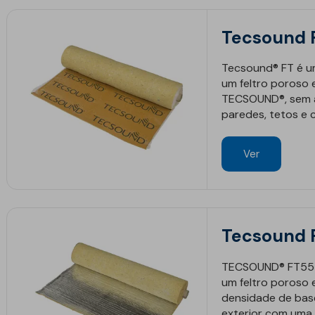
Geotêxteis
Tecsound 
Tecsound® FT é u
um feltro poroso 
TECSOUND®, sem a
paredes, tetos e 
Ver
Obra de engenharia
Túneis e fundações
Manutenção de estradas
Tecsound 
Obras hidráulicas
News
News
Pontes e parques de
TECSOUND® FT55 A
estacionamento
um feltro poroso
densidade de base
Equipamentos de
exterior com uma p
instalação