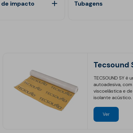
Est
 de impacto
Tubagens
Inte
Obr
Depó
Reab
Inte
Tún
Estr
Pis
Mai
Mód
Man
Mem
Gás
Mel
Sust
Obra
Barr
Red
Pisc
Pon
Equ
Tecsound 
TECSOUND SY é um
autoadesiva, com 
viscoelástica e d
isolante acústico.
Ver
ico
Geotêxteis/Drenagens
Drenagens