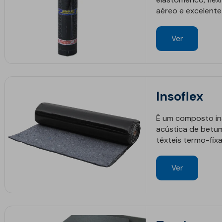
aéreo e excelente
Ver
Insoflex
É um composto i
acústica de betum
têxteis termo-fix
Ver