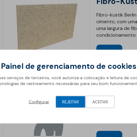
Fibro-Kust
Fibro-kustik Berli
cimento, com uma 
uma largura de fi
condicionamento a
Ver
Painel de gerenciamento de cookies
ses serviços de terceiros, você autoriza a colocação e leitura de co
cnologias de rastreamento necessárias para seu bom funcionamen
Banda Mur
BANDA MUROS TE
Configurar
REJEITAR
ACEITAR
polietileno retic
espessura, para c
reduzir a transmis