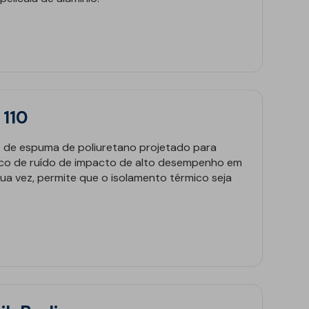
 110
embro 2025
09 outubro 2025
lamento Acústico na
Silêncio,
o de espuma de poliuretano projetado para
ico de ruído de impacto de alto desempenho em
ficação: Quer tornar
reduzir o
sua vez, permite que o isolamento térmico seja
seus edifícios mais
nciosos e
fortáveis?
 more
See more