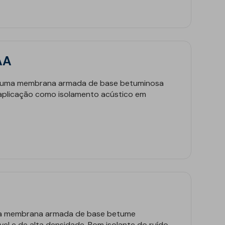
AA
 uma membrana armada de base betuminosa
aplicação como isolamento acústico em
a membrana armada de base betume
ível e de alta densidade. Bom isolante do ruído