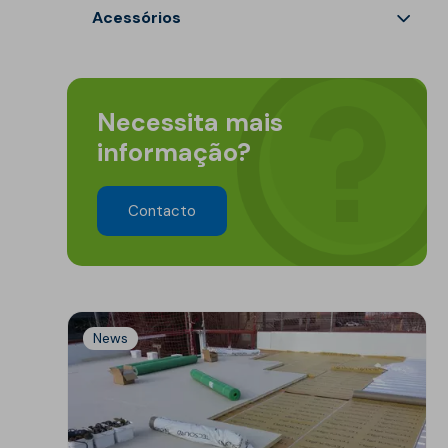
Veja todos os produtos
Refletivo
Ruído de impacto
Acessórios
PIR
Tubagens
Veja todos os produtos
Lajeta isolante
Acondicionamento
acústico
Necessita mais
Fibras de madeira
Acessórios
informação?
Suportes
EPS
Contacto
Química construtiva
Piscinas
Produtos de selagem
Membranas sintéticas
reforçadas
Espumas
Complementos e
News
acessórios