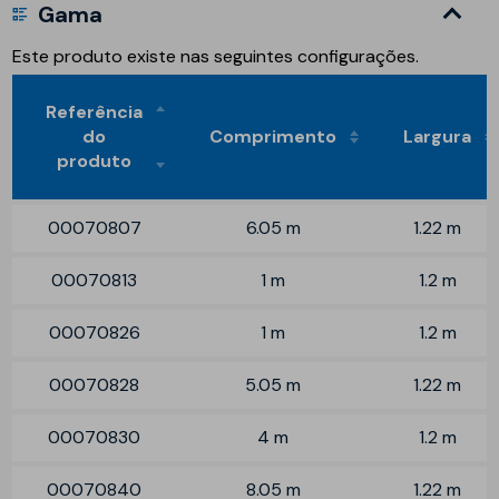
Gama
Este produto existe nas seguintes configurações.
Referência
do
Comprimento
Largura
produto
00070807
6.05 m
1.22 m
00070813
1 m
1.2 m
00070826
1 m
1.2 m
00070828
5.05 m
1.22 m
00070830
4 m
1.2 m
00070840
8.05 m
1.22 m