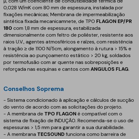
μ, com um coeficiente de condutibilidade térmica de
0,028 W/mK com 80 mm de espessura, instalada por
fixações mecânicas; Membrana de impermeabilização
sintética fixada mecanicamnete, de TPO
FLAGON EP/PR
180
com 1,8 mm de espessura, estabilizada
dimensionalmente com feltro de poliéster, resistente aos
raios U.V., agentes atmosféricos e raízes, com resistência
à tração ≥ de 1100 N/5cm, alongamento à rutura > 15% e
resistência ao punçoamento estático > 20 kg, soldados
por termofusão com ar quente nas sobreposições e
reforçada nas esquinas e cantos com
ANGULOS FLAG
.
Conselhos Soprema
- Sistema condicionado à aplicação e cálculos de sucção
do vento de acordo com as solicitações do projeto.
- A membrana de
TPO FLAGON
é compatível com o
sistema de fixação de INDUÇÃO. Recomenda-se o uso de
espessuras > 1,5 mm para garantir a sua durabilidade.
- A membrana
TECSOUND
funciona como barreira de