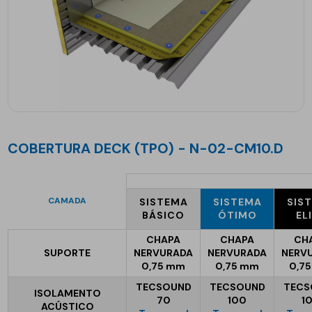
COBERTURA DECK (TPO) - N-02-CM10.D
CAMADA
SISTEMA
SISTEMA
SIS
BÁSICO
ÓTIMO
EL
CHAPA
CHAPA
CH
SUPORTE
NERVURADA
NERVURADA
NERV
0,75 mm
0,75 mm
0,7
TECSOUND
TECSOUND
TECS
ISOLAMENTO
70
100
1
ACÚSTICO