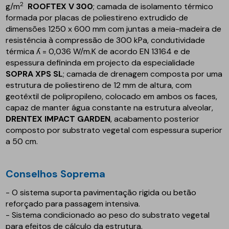
2
g/m
ROOFTEX V 300
; camada de isolamento térmico
formada por placas de poliestireno extrudido de
dimensões 1250 x 600 mm com juntas a meia-madeira de
resistência à compressão de 300 kPa, condutividade
térmica ʎ = 0,036 W/m.K de acordo EN 13164 e de
espessura defininda em projecto da especialidade
SOPRA XPS SL
; camada de drenagem composta por uma
estrutura de poliestireno de 12 mm de altura, com
geotêxtil de polipropileno, colocado em ambos os faces,
capaz de manter água constante na estrutura alveolar,
DRENTEX IMPACT GARDEN
, acabamento posterior
composto por substrato vegetal com espessura superior
a 50 cm.
Conselhos Soprema
- O sistema suporta pavimentação rigida ou betão
reforçado para passagem intensiva.
- Sistema condicionado ao peso do substrato vegetal
para efeitos de cálculo da estrutura.