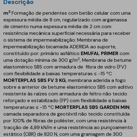
Descrição
2
m
Formação de pendentes com betão celular com uma
espessura média de 8 cm, regularizado com argamassa
de cimento numa espessura média de 2 cm com
resistência mecânica superficial necessária para receber
o sistema de impermeabilização; Membrana de
impermeabilização bicamada ADERIDA ao suporte,
constituído por: primário asfáltico
EMUFAL PRIMER
com
2
uma dotação mínima de 300 g/m
, Membrana de betume
elastomérico SBS com armadura de fibra de vidro (FV)
com flexibilidade a baixas temperaturas ≤ -15 ºC
MORTERPLAS SBS FV 3 KG
, membrana aderida a fogo
sobre a anterior de betume elastomérico SBS com aditivo
resistente às raízes com armadura de feltro não tecido
reforçado e estabilizado (FP) com flexibilidade a baixas
temperaturas ≤ -15 ºC
MORTERPLAS SBS GARDEN MIN
;
camada separadora de geotêxtil não tecido constituída
por 100% de fibras de poliéster, com uma resistência à
tracção de 4,89 kN/m e uma resistência ao punçoamento
estático (CBR) de 820 N, com uma gramagem de 300