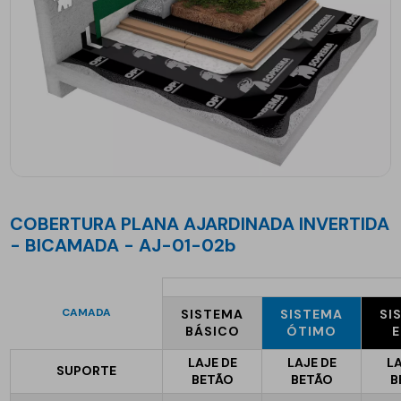
COBERTURA PLANA AJARDINADA INVERTIDA
- BICAMADA - AJ-01-02b
CAMADA
SISTEMA
SISTEMA
SI
BÁSICO
ÓTIMO
E
LAJE DE
LAJE DE
LA
SUPORTE
BETÃO
BETÃO
B