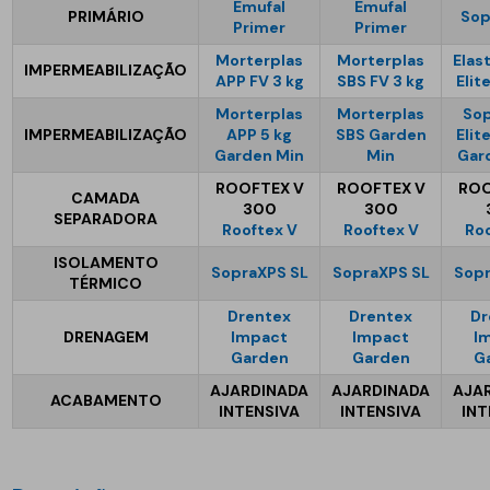
Emufal
Emufal
PRIMÁRIO
Sop
Primer
Primer
Morterplas
Morterplas
Elas
IMPERMEABILIZAÇÃO
APP FV 3 kg
SBS FV 3 kg
Elit
Morterplas
Morterplas
Sop
IMPERMEABILIZAÇÃO
APP 5 kg
SBS Garden
Elit
Garden Min
Min
Gar
ROOFTEX V
ROOFTEX V
ROO
CAMADA
300
300
SEPARADORA
Rooftex V
Rooftex V
Roo
ISOLAMENTO
SopraXPS SL
SopraXPS SL
Sopr
TÉRMICO
Drentex
Drentex
Dr
DRENAGEM
Impact
Impact
I
Garden
Garden
G
AJARDINADA
AJARDINADA
AJA
ACABAMENTO
INTENSIVA
INTENSIVA
INT