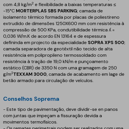
2
com 4,8 kg/m
e flexibilidade a baixas temperaturas ≤
-15°C
MORTERPLAS SBS PARKING
; camada de
isolamento térmico formada por placas de poliestireno
extrudido de dimensões 1250X600 mm com resistência à
compressão de 500 KPa, condutibilidade térmica ʎ =
0,036 W/m.K de acordo EN 13164 e de espessura
defininda em projecto da especialidade
SOPRA XPS 500
;
camada separadora de geotêxtil não tecido de alta
resistência em polipropileno termossoldado com
resistência à tração de 19,0 kN/m e punçoamento
estático (CBR) de 3350 N com uma gramagem de 250
2
g/m
TEXXAM 3000
, camada de acabamento em lage de
betão armado para circulação de veículos.
Conselhos Soprema
- Este tipo de pavimentação, deve dividir-se en panos
com juntas que impeçam a fissuração devida a
movimentos termofísicos.
- Os remates perimetrais podem ser realizados com uma