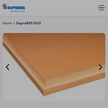
>
Home
SopraXPS 500
Eléments
E
précédent
s