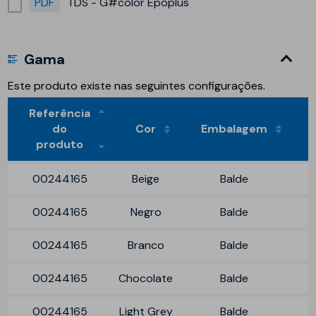
PDF
TDS - G#color Epoplus
Gama
Este produto existe nas seguintes configurações.
Referência
do
Cor
Embalagem
produto
00244165
Beige
Balde
00244165
Negro
Balde
00244165
Branco
Balde
00244165
Chocolate
Balde
00244165
Light Grey
Balde