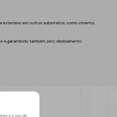
a extensivo em outros substratos, como cimento,
rte e garantindo também zero deslizamento
okies e o uso de