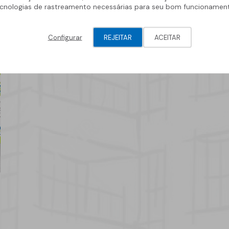
cnologias de rastreamento necessárias para seu bom funcionamen
Geotêxteis/Drenagens
News
Configurar
REJEITAR
ACEITAR
30 junho 2025
Novo Catálogo de Adesivos
e Juntas SOPREMA já