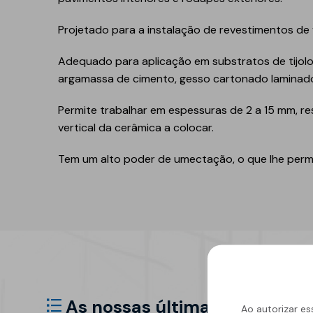
Refletivo
Ruído de impacto
Projetado para a instalação de revestimentos d
PIR
Tubagens
Lajeta isolante
Acondicionamento
Adequado para aplicação em substratos de tijol
acústico
argamassa de cimento, gesso cartonado laminado
Fibras de madeira
Acessórios
Suportes
Permite trabalhar em espessuras de 2 a 15 mm, r
vertical da cerâmica a colocar.
EPS
Tem um alto poder de umectação, o que lhe perm
Química construtiva
Piscinas
Produtos de selagem
Membranas sintéticas
reforçadas
Espumas
Complementos e
acessórios
As nossas últimas notícias
Ao autorizar es