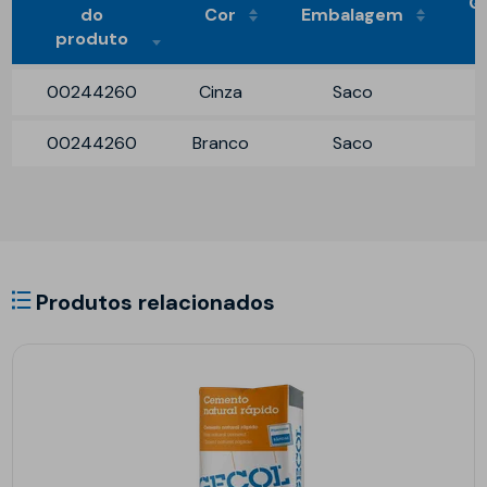
Q
do
Cor
Embalagem
produto
00244260
Cinza
Saco
00244260
Branco
Saco
Produtos relacionados