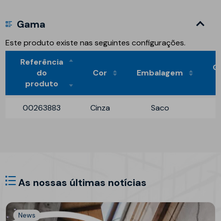
Gama
Este produto existe nas seguintes configurações.
Referência
Q
do
Cor
Embalagem
produto
00263883
Cinza
Saco
As nossas últimas notícias
News