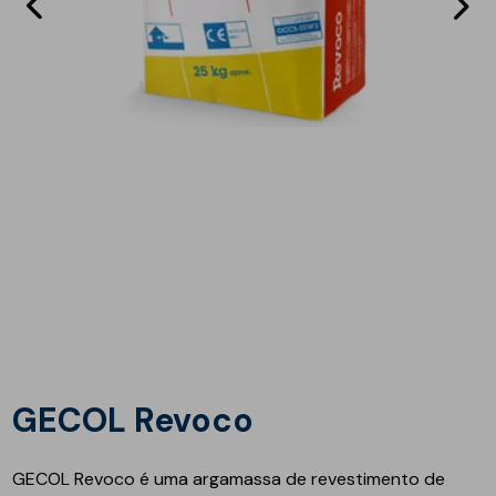
Eléments
E
précédent
s
GECOL Revoco
GECOL Revoco é uma argamassa de revestimento de