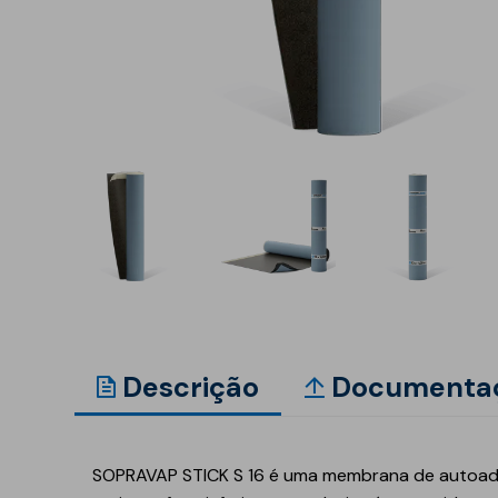
Reabilitação estrutural
Betonilhas e nivelantes
Argamassas para
edificação
Revestimentos para
fachadas
Acrílicos e pinturas
Argamassas, betões e
ligantes
Regularizadores de
paredes e fachadas
Primários, aditivos e
Descrição
Documenta
consolidantes
Isolamento térmico
Isolamento acúst
SOPRAVAP STICK S 16 é uma membrana de autoades
XPS
Ruído aéreo