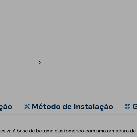
Est
Inte
Obr
Depó
Reab
Inte
Tún
Estr
Pis
Mai
Mód
Man
Mem
Gás
Mel
Sust
Obra
Barr
Red
Pisc
Pon
Equ
Eléments
suivant
ção
Método de Instalação
ico
Geotêxteis/Drenagens
iva à base de betume elastomérico com uma armadura de fib
Drenagens