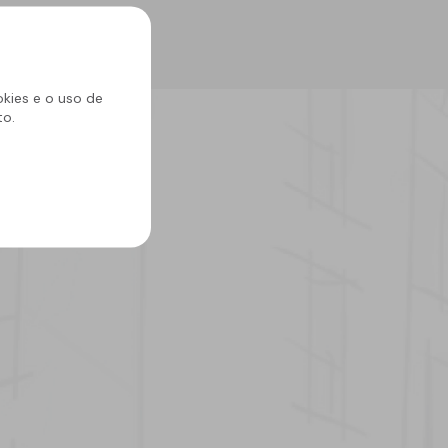
okies e o uso de
to.