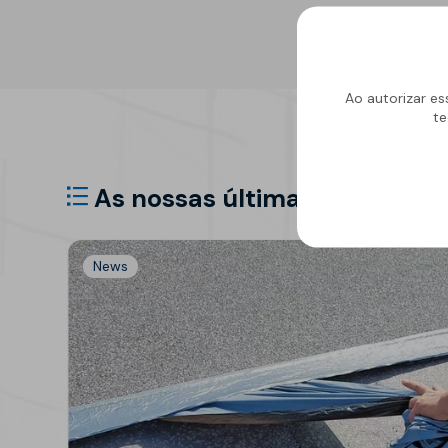
Ao autorizar es
te
As nossas últimas notícias
News