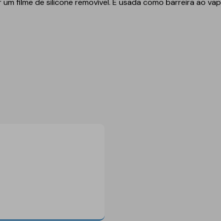
r um filme de silicone removível. É usada como barreira ao vap
Geotêxteis
Obra de engenharia
Túneis e fundações
Manutenção de estradas
Obras hidráulicas
Pontes e parques de
estacionamento
Equipamentos de
instalação