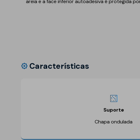
areia e a face inferior autoadesiva é protegida po
Refletivo
Ruído de impacto
PIR
Tubagens
Lajeta isolante
Acondicionamento
acústico
Fibras de madeira
Acessórios
Suportes
EPS
Características
Química construtiva
Piscinas
Produtos de selagem
Membranas sintéticas
reforçadas
Espumas
Complementos e
acessórios
Suporte
Chapa ondulada