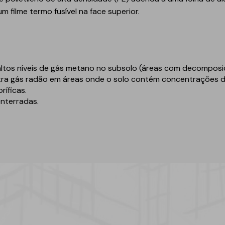
Geotêxteis
um filme termo fusível na face superior.
altos níveis de gás metano no subsolo (áreas com decomposiç
ra gás radão em áreas onde o solo contém concentrações d
ríficas.
enterradas.
Obra de engenharia
Túneis e fundações
Manutenção de estradas
Obras hidráulicas
Pontes e parques de
estacionamento
Equipamentos de
instalação