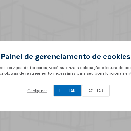
Geotêxteis/Drenagens
News
Painel de gerenciamento de cookies
ses serviços de terceiros, você autoriza a colocação e leitura de co
cnologias de rastreamento necessárias para seu bom funcionamen
Configurar
REJEITAR
ACEITAR
18 julho 2025
Radão: o gás invisível que
pode pôr em risco a saúde