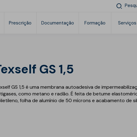
Pesqu
Prescrição
Documentação
Formação
Serviços
Sopraguard Soluções e acessórios
So
PES
Documentação Comercial
Webinares
BIM
Calculo
Construção Sustentável
Sopraguard Coberturas
Sustentabilidade
Co
Social Media
Impermeabilização
Efi
Texself GS 1,5
Sopraguard Fachadas
Política de gestão integrada
Ex
Impermeabilização
Cobe
Sus
Sopraguard Reservatórios e Lagoas
betuminosa
Certificações
FA
Cobe
xself GS 1,5 é uma membrana autoadesiva de impermeabiliza
Cob
Est
Sopraguard Acessórios
 e
Impermeabilização
tigases, como metano e radão. É feita de betume elastoméri
ETI
sintética
Iso
Sopraguard Stick
So
lietileno, folha de alumínio de 50 mícrons e acabamento de si
Cob
Iso
Fac
Impermeabilização líquida
Cob
Sopraguard Face In
So
Cobe
Ruí
Rea
Estr
Cob
Ter
Ruí
Maio
Con
Gest
Cas
Aco