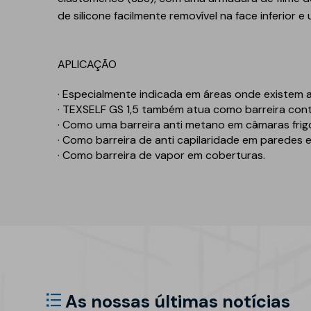
Refletivo
Ruído de impacto
de silicone facilmente removível na face inferior e 
PIR
Tubagens
Lajeta isolante
Acondicionamento
APLICAÇÃO
acústico
Fibras de madeira
· Especialmente indicada em áreas onde existem 
Acessórios
Suportes
·
TEXSELF GS 1,5
também atua como barreira cont
· Como uma barreira anti metano em câmaras frigo
EPS
· Como barreira de anti capilaridade em paredes 
· Como barreira de vapor em coberturas.
Química construtiva
Piscinas
Produtos de selagem
Membranas sintéticas
reforçadas
Espumas
Complementos e
acessórios
As nossas últimas notícias