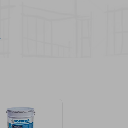
e como o pode evitar com
soluções SOPREMA
See more