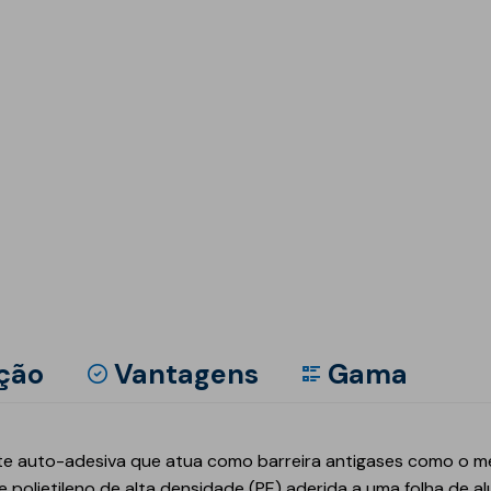
Est
Inte
Obr
Depó
Reab
Inte
Tún
Estr
Pis
Mai
Mód
Man
Mem
Gás
Mel
Sust
Obra
Barr
Red
Pisc
Pon
Equ
ção
Vantagens
Gama
ico
Geotêxteis/Drenagens
e auto-adesiva que atua como barreira antigases como o m
Drenagens
 polietileno de alta densidade (PE) aderida a uma folha de 