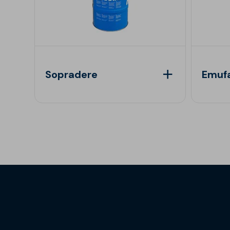
Sopradere
Emufa