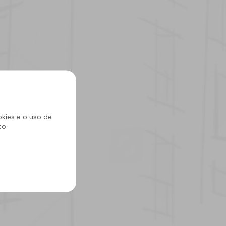
News
okies e o uso de
to.
25 fevereiro 2025
Membranas Autoadesivas
SOPREMA: