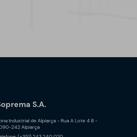
Soprema S.A.
ona Industrial de Alpiarça - Rua A Lote 4 B -
090-242 Alpiarça
elefone: (+351) 243 240 020