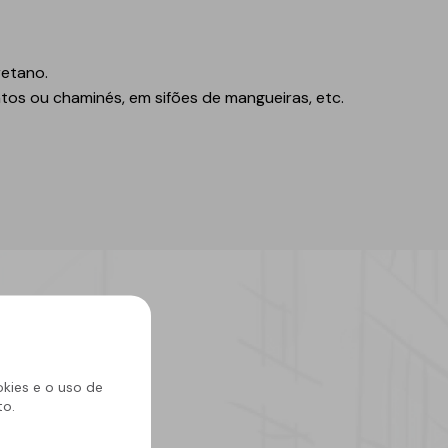
retano.
tos ou chaminés, em sifões de mangueiras, etc.
okies e o uso de
to.