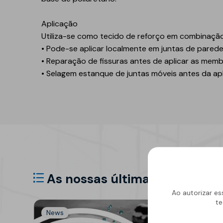
Refletivo
Ruído de impacto
Aplicação
PIR
Tubagens
Utiliza-se como tecido de reforço em combinação
Lajeta isolante
Acondicionamento
• Pode-se aplicar localmente em juntas de parede
acústico
Fibras de madeira
• Reparação de fissuras antes de aplicar as mem
Acessórios
• Selagem estanque de juntas móveis antes da a
Suportes
EPS
Química construtiva
Piscinas
Produtos de selagem
Membranas sintéticas
reforçadas
Espumas
Complementos e
acessórios
As nossas últimas notícias
Ao autorizar es
te
News