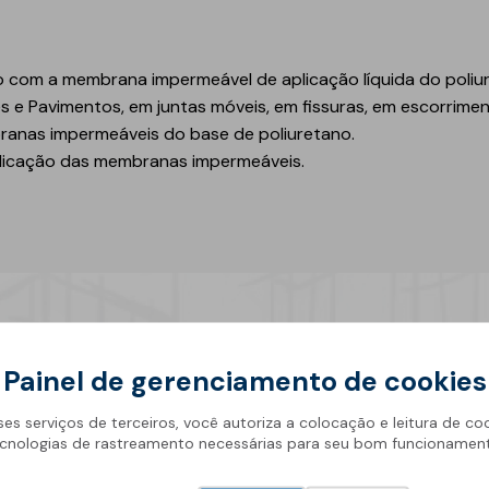
Geotêxteis
 com a membrana impermeável de aplicação líquida do poliu
s e Pavimentos, em juntas móveis, em fissuras, em escorrimen
branas impermeáveis do base de poliuretano.
plicação das membranas impermeáveis.
Obra de engenharia
Túneis e fundações
Manutenção de estradas
Obras hidráulicas
Painel de gerenciamento de cookies
Pontes e parques de
ses serviços de terceiros, você autoriza a colocação e leitura de co
estacionamento
cnologias de rastreamento necessárias para seu bom funcionamen
Equipamentos de
instalação