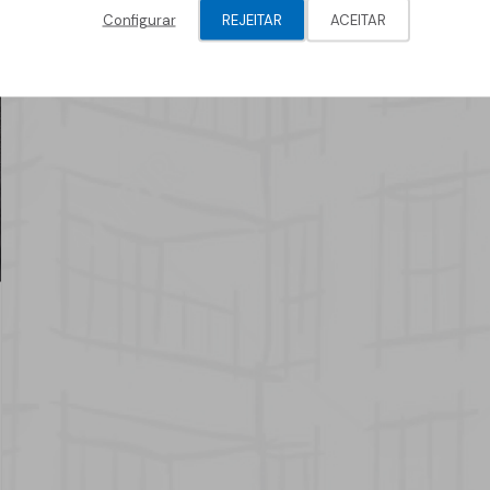
Configurar
REJEITAR
ACEITAR
Geotêxteis/Drenagens