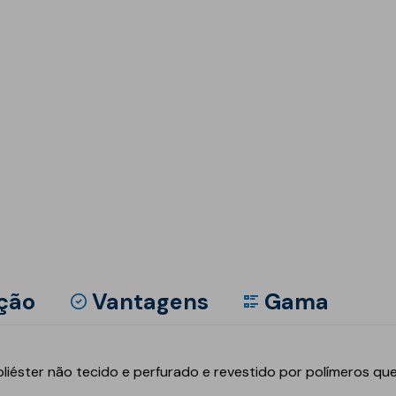
Est
Inte
Obr
Depó
Reab
Inte
Tún
Estr
Pis
Mai
Mód
Man
Mem
Gás
Mel
Sust
Obra
Barr
Red
Pisc
Pon
Equ
ção
Vantagens
Gama
ico
Geotêxteis/Drenagens
liéster não tecido e perfurado e revestido por polímeros que
Drenagens