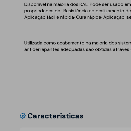
Disponível na maioria dos RAL· Pode ser usado em 
Refletivo
Ruído de impacto
propriedades de · Resistência ao deslizamento des
PIR
Tubagens
Aplicação fácil e rápida· Cura rápida· Aplicação i
Lajeta isolante
Acondicionamento
acústico
Fibras de madeira
Acessórios
Utilizada como acabamento na maioria dos sistem
Suportes
antiderrapantes adequadas são obtidas através d
EPS
Química construtiva
Piscinas
Produtos de selagem
Membranas sintéticas
reforçadas
Espumas
Complementos e
acessórios
Características