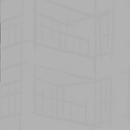
News
27 novembro 2025
Renovação da cobertura
em edifícios
multifamiliares: erros
comuns e como os evitar