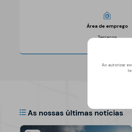
Área de emprego
Terraços
Ao autorizar es
te
As nossas últimas notícias