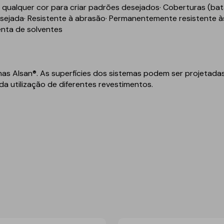
qualquer cor para criar padrões desejados· Coberturas (batata
Geotêxteis
ejada· Resistente à abrasão· Permanentemente resistente às in
senta de solventes
as Alsan®. As superfícies dos sistemas podem ser projetada
a utilização de diferentes revestimentos.
Obra de engenharia
Túneis e fundações
Manutenção de estradas
Obras hidráulicas
Pontes e parques de
estacionamento
Equipamentos de
instalação