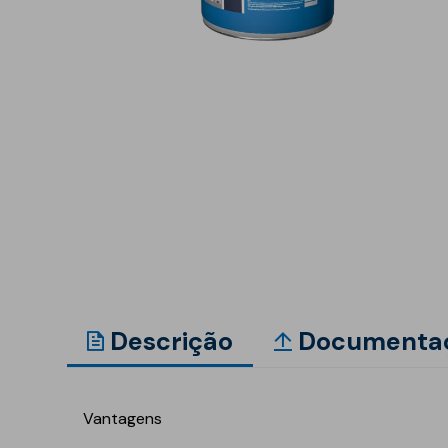
Reabilitação estrutural
Betonilhas e nivelantes
Argamassas para
edificação
Revestimentos para
fachadas
Acrílicos e pinturas
Argamassas, betões e
ligantes
Regularizadores de
paredes e fachadas
Primários, aditivos e
Descrição
Documenta
consolidantes
Isolamento térmico
Isolamento acúst
Vantagens
XPS
Ruído aéreo