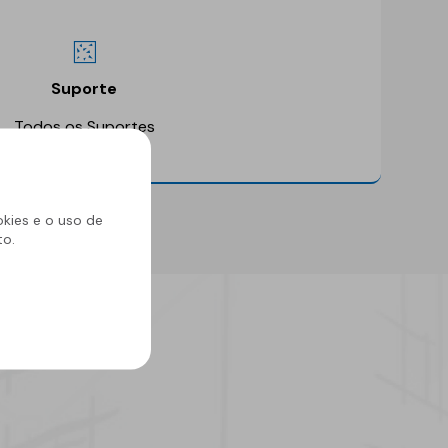
Suporte
Todos os Suportes
okies e o uso de
to.