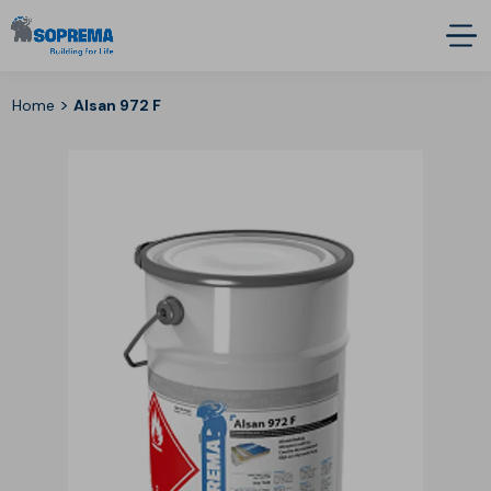
>
Home
Alsan 972 F