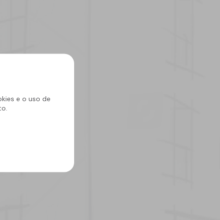
okies e o uso de
to.
23 setembro 2025
Escolher o
impermeabilizante certo
evita problemas
estruturais e gastos extra