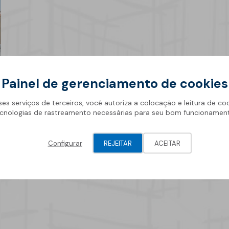
Geotêxteis/Drenagens
Painel de gerenciamento de cookies
ses serviços de terceiros, você autoriza a colocação e leitura de co
cnologias de rastreamento necessárias para seu bom funcionamen
Configurar
REJEITAR
ACEITAR
25 novembro 2025
Produtos de Selagem e
Espumas SOPREMA:
soluções para selagem,
isolamento e durabilidade
em construção