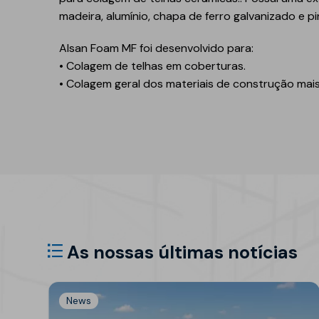
Refletivo
Ruído de impacto
madeira, alumínio, chapa de ferro galvanizado e p
PIR
Tubagens
Alsan Foam MF
foi desenvolvido para:
Lajeta isolante
Acondicionamento
• Colagem de telhas em coberturas.
acústico
• Colagem geral dos materiais de construção mai
Fibras de madeira
Acessórios
Suportes
EPS
Química construtiva
Piscinas
Produtos de selagem
Membranas sintéticas
reforçadas
Espumas
Complementos e
acessórios
As nossas últimas notícias
News