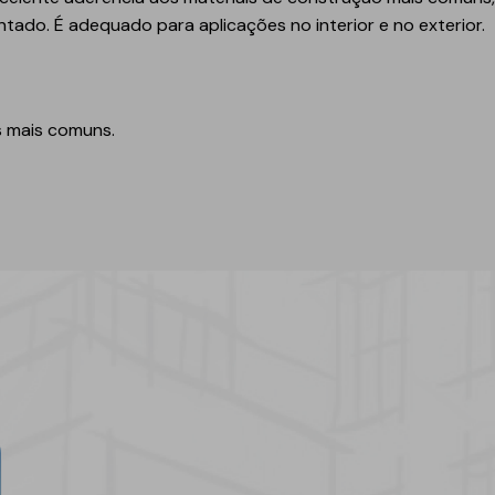
Geotêxteis
intado. É adequado para aplicações no interior e no exterior.
s mais comuns.
Obra de engenharia
Túneis e fundações
Manutenção de estradas
Obras hidráulicas
Pontes e parques de
estacionamento
News
Equipamentos de
instalação