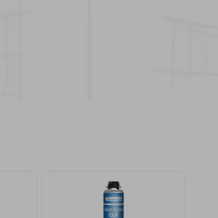
estruturais e gastos extra
See more