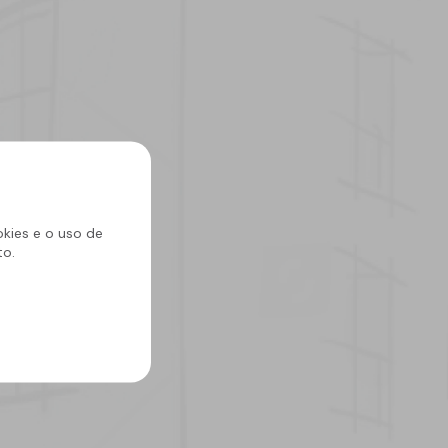
News
okies e o uso de
to.
23 setembro 2025
Escolher o
impermeabilizante certo
evita problemas