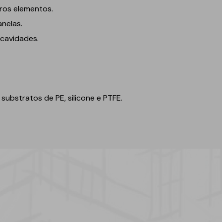
Geotêxteis
ros elementos.
anelas.
 cavidades.
ubstratos de PE, silicone e PTFE.
Obra de engenharia
Túneis e fundações
Manutenção de estradas
Obras hidráulicas
Pontes e parques de
estacionamento
Equipamentos de
instalação