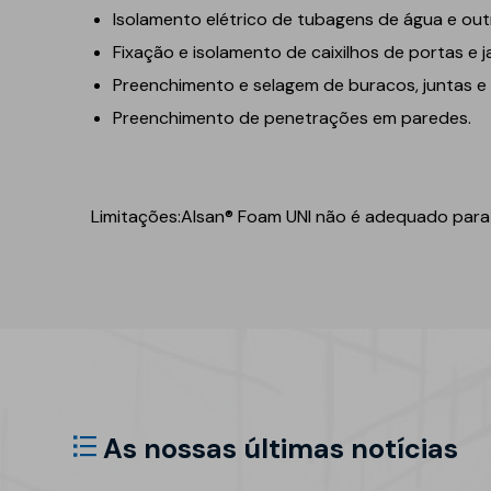
Refletivo
Ruído de impacto
Isolamento elétrico de tubagens de água e out
Fixação e isolamento de caixilhos de portas e j
PIR
Tubagens
Preenchimento e selagem de buracos, juntas e
Lajeta isolante
Acondicionamento
acústico
Preenchimento de penetrações em paredes.
Fibras de madeira
Acessórios
Suportes
EPS
Limitações:
Alsan® Foam UNI não é adequado para s
Química construtiva
Piscinas
Produtos de selagem
Membranas sintéticas
reforçadas
Espumas
Complementos e
acessórios
As nossas últimas notícias