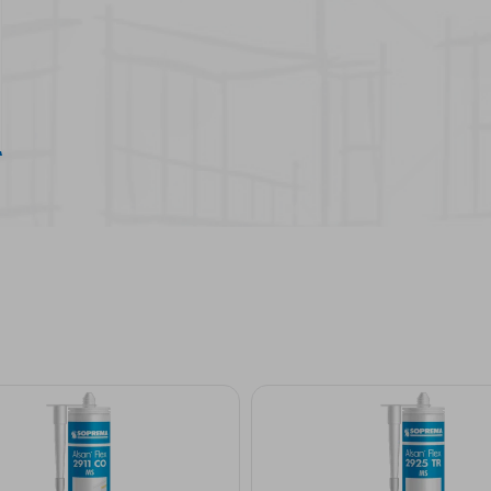
isolamento e durabilidade
em construção
See more