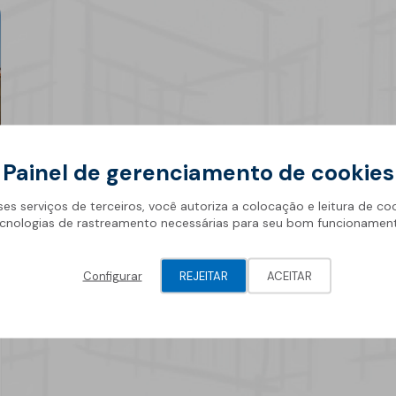
News
Geotêxteis/Drenagens
Painel de gerenciamento de cookies
ses serviços de terceiros, você autoriza a colocação e leitura de co
cnologias de rastreamento necessárias para seu bom funcionamen
Configurar
REJEITAR
ACEITAR
25 novembro 2025
Produtos de Selagem e
Espumas SOPREMA:
soluções para selagem,