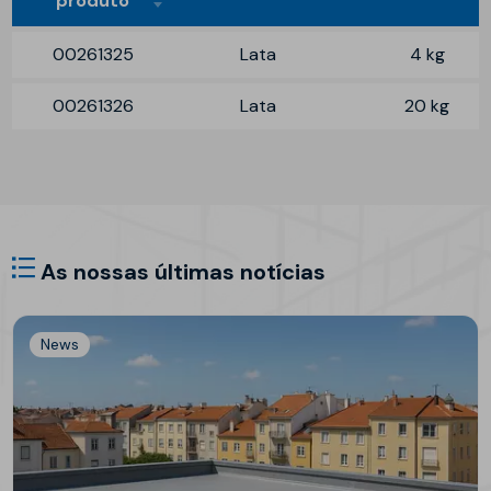
produto
00261325
Lata
4 kg
00261326
Lata
20 kg
As nossas últimas notícias
News