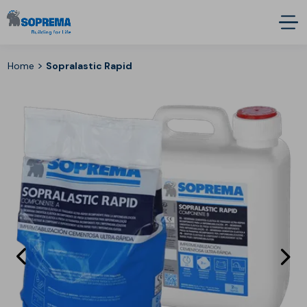
>
Home
Sopralastic Rapid
Eléments
E
précédent
s