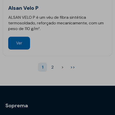
Alsan Velo P
ALSAN VELO P é um véu de fibra sintética
termosoldado, reforçado mecanicamente, com um
peso de 110 g/m².
Ver
1
2
>
>>
Soprema