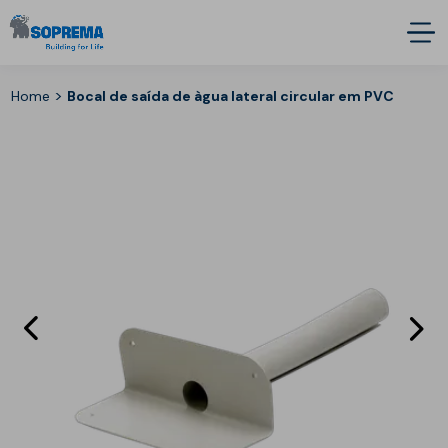
>
Home
Bocal de saída de àgua lateral circular em PVC
Eléments
E
précédent
s