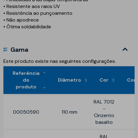
• Resistente aos raios UV
• Resistência ao punçoamento
• Não apodrece
• Ótima soldabilidade
Gama
Este produto existe nas seguintes configurações.
Referência
do
Diâmetro
Cor
Com
produto
RAL 7012
-
00050590
110 mm
Cinzento
basalto
RAL