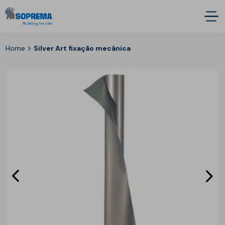
>
Home
Silver Art fixação mecânica
Eléments
E
précédent
s